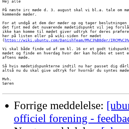
Hej alle

På næste irc møde d. 3. august skal vi bl.a. tale om mø
kommende møder.

For at undgå at dem der møder op og tager beslutningen 
det fint med det nuværende mødetidspunkt vil jeg forslå
ikke kan komme til mødet giver udtryk for deres præfere
her på listen eller på wiki-siden for mødet

(
https://wiki.ubuntu.com/DanishTeam/M%C3%B8der/IRCM%C3%
Vi skal både finde ud af om kl. 16 er et godt tidspunkt
mødet og finde en hverdag hvor der kan holdes et sent e
aftens møde.

Så hvis mødetidspunkterne indtil nu har passet dig dårl
altså nu du skal give udtryk for hvornår du syntes møde
Mvh.

Søren

Forrige meddelelse:
[ubu
officiel forening - feedb