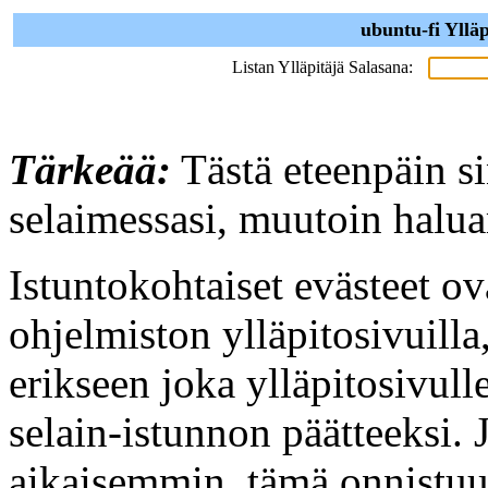
ubuntu-fi Yllä
Listan Ylläpitäjä Salasana:
Tärkeää:
Tästä eteenpäin sin
selaimessasi, muutoin halua
Istuntokohtaiset evästeet o
ohjelmiston ylläpitosivuilla,
erikseen joka ylläpitosivull
selain-istunnon päätteeksi.
aikaisemmin, tämä onnistu