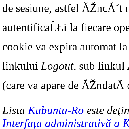
de sesiune, astfel ĂŽncĂ˘t n
autentificaĹŁi la fiecare op
cookie va expira automat la i
linkului
Logout
, sub linkul
(care va apare de ĂŽndatÄ c
Lista
Kubuntu-Ro
este deţi
Interfaţa administrativă a