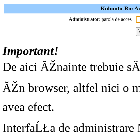
Kubuntu-Ro: Aut
Administrator
: parola de acces
Important!
De aici ĂŽnainte trebuie sÄ
ĂŽn browser, altfel nici o m
avea efect.
InterfaĹŁa de administrare 