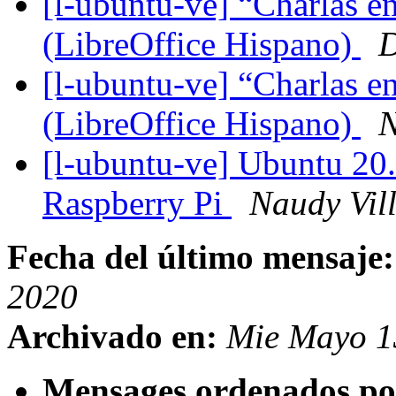
[l-ubuntu-ve] “Charlas e
(LibreOffice Hispano)
D
[l-ubuntu-ve] “Charlas e
(LibreOffice Hispano)
N
[l-ubuntu-ve] Ubuntu 20.
Raspberry Pi
Naudy Vil
Fecha del último mensaje:
2020
Archivado en:
Mie Mayo 1
Mensages ordenados po