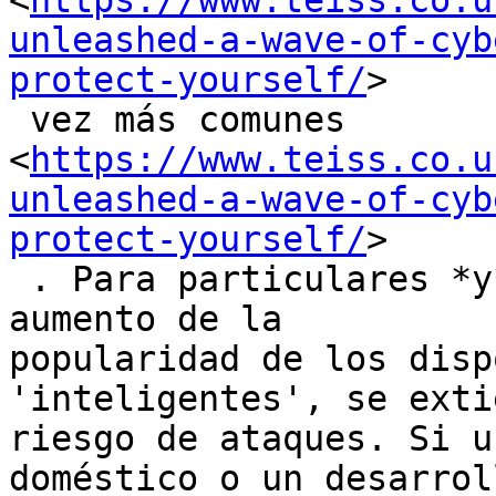
<
https://www.teiss.co.u
unleashed-a-wave-of-cyb
protect-yourself/
>

 vez más comunes

<
https://www.teiss.co.u
unleashed-a-wave-of-cyb
protect-yourself/
>

 . Para particulares *y* para la empresa. Y con el 
aumento de la

popularidad de los disp
'inteligentes', se exti
riesgo de ataques. Si u
doméstico o un desarrol