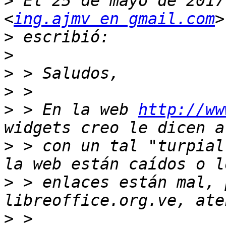
>
 El 25 de mayo de 2017
<
ing.ajmv en gmail.com
>
>
>
>
>
 > En la web 
http://ww
>
 > con un tal "turpial
>
 > enlaces están mal, 
>