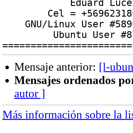
            Eduard Lucena

        Cel = +56962318010

    GNU/Linux User #589060

         Ubuntu User #8749

Mensaje anterior:
[l-ubun
Mensajes ordenados po
autor ]
Más información sobre la li