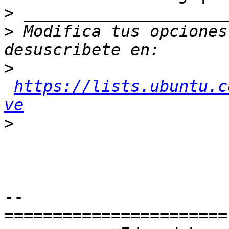
>
>
 Modifica tus opciones 
>
https://lists.ubuntu.c
ve
>
-- 

=======================
