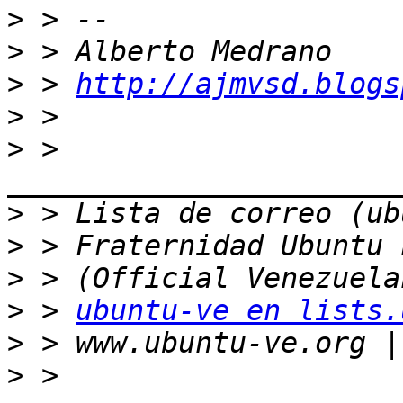
>
>
>
 > 
http://ajmvsd.blogs
>
>
 > 
>
>
>
>
 > 
ubuntu-ve en lists.
>
>
 > 