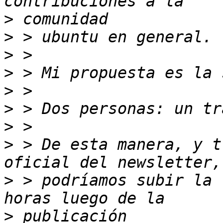
>
>
>
>
>
>
>
>
 > De esta manera, y t
>
 > podríamos subir la 
>