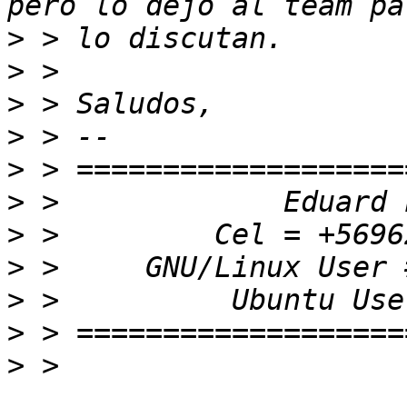
>
>
>
>
>
>
>
>
>
>
>
 > 