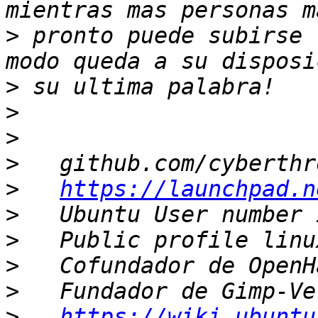
>
 pronto puede subirse 
>
>
>
>
>
https://launchpad.n
>
>
>
>
>
https://wiki.ubuntu