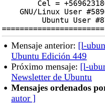
        Cel = +56962318010

    GNU/Linux User #589060

         Ubuntu User #8749

Mensaje anterior:
[l-ubu
Ubuntu Edición 449
Próximo mensaje:
[l-ubu
Newsletter de Ubuntu
Mensajes ordenados po
autor ]