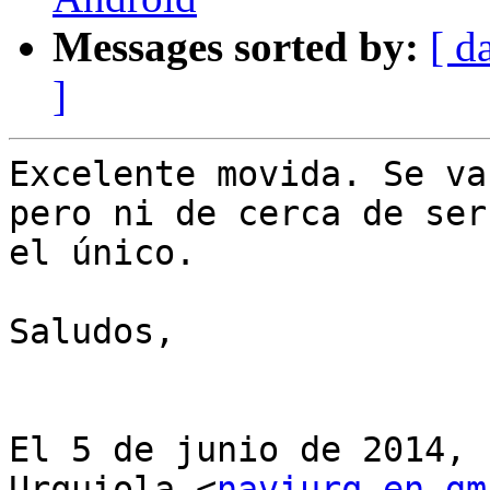
Messages sorted by:
[ d
]
Excelente movida. Se va
pero ni de cerca de ser

el único.

Saludos,

El 5 de junio de 2014, 
Urquiola <
naviurq en gm