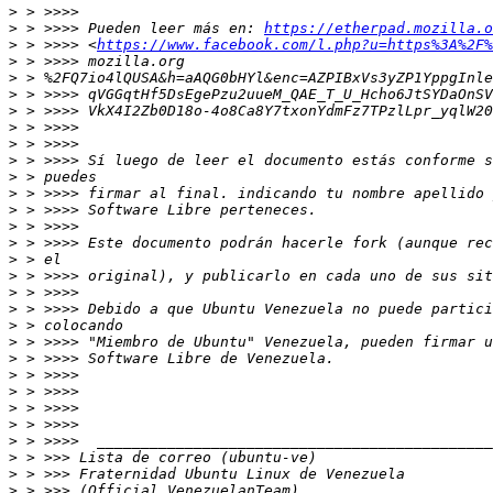
>
>
 > >>>> Pueden leer más en: 
https://etherpad.mozilla.o
>
 > >>>> <
https://www.facebook.com/l.php?u=https%3A%2F%
>
>
>
>
>
>
>
>
>
>
>
>
>
>
>
>
>
>
>
>
>
>
>
>
>
>
>