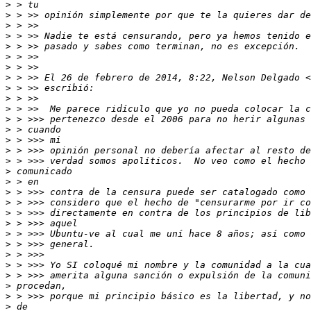
>
>
>
>
>
>
>
>
 > >> El 26 de febrero de 2014, 8:22, Nelson Delgado <
>
>
>
>
>
>
>
>
>
>
>
>
>
>
>
>
>
>
>
>
>
>