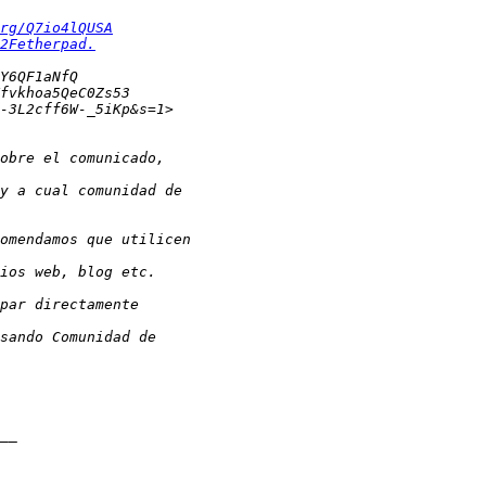
rg/Q7io4lQUSA
2Fetherpad.