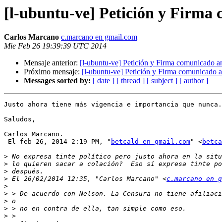
[l-ubuntu-ve] Petición y Firm
Carlos Marcano
c.marcano en gmail.com
Mie Feb 26 19:39:39 UTC 2014
Mensaje anterior:
[l-ubuntu-ve] Petición y Firma comunicado 
Próximo mensaje:
[l-ubuntu-ve] Petición y Firma comunicado
Messages sorted by:
[ date ]
[ thread ]
[ subject ]
[ author ]
Justo ahora tiene más vigencia e importancia que nunca.

Saludos,

Carlos Marcano.

 El feb 26, 2014 2:19 PM, "
betcald en gmail.com
" <
betca
>
>
>
>
 El 26/02/2014 12:35, "Carlos Marcano" <
c.marcano en g
>
>
>
>
>