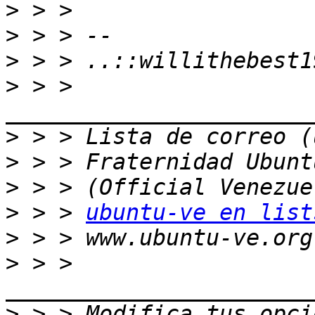
>
>
>
>
 > > 
>
>
>
>
 > > 
ubuntu-ve en list
>
>
 > > 
>
 > > Modifica tus opcio