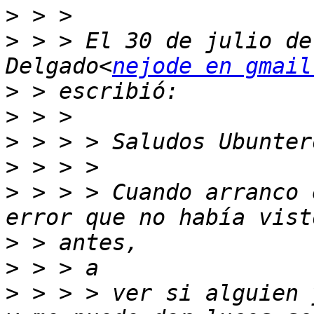
>
>
 > > El 30 de julio de
Delgado<
nejode en gmail
>
>
>
>
>
 > > > Cuando arranco 
>
>
>
 > > > ver si alguien 