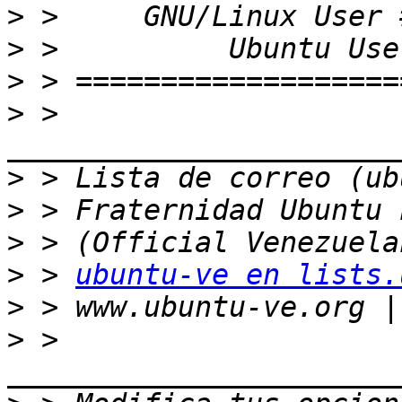
>
>
>
>
 > 
>
>
>
>
 > 
ubuntu-ve en lists.
>
>
 > 