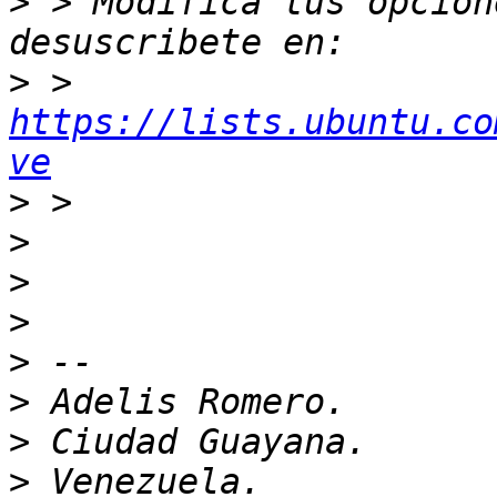
>
 > Modifica tus opcione
>
 > 
https://lists.ubuntu.co
ve
>
>
>
>
>
>
>
>