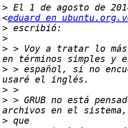
>
 El 1 de agosto de 201
<
eduard en ubuntu.org.v
>
>
>
 > Voy a tratar lo más
>
 > español, si no encu
>
>
 > GRUB no está pensad
>