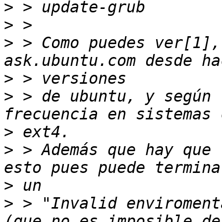
>
>
>
 > Como puedes ver[1],
>
>
 > de ubuntu, y según 
>
>
 > Además que hay que 
>
>
 > "Invalid enviroment