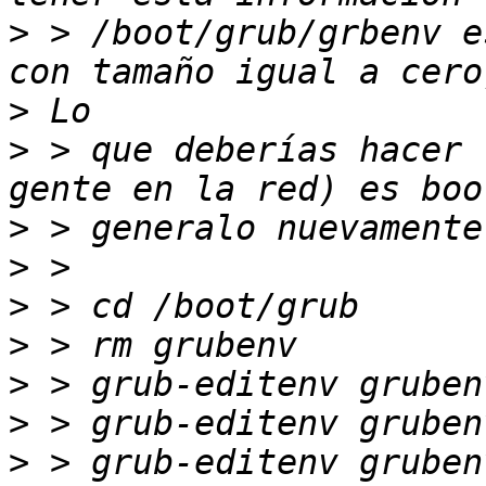
>
 > /boot/grub/grbenv e
>
>
 > que deberías hacer 
>
>
>
>
>
>
>