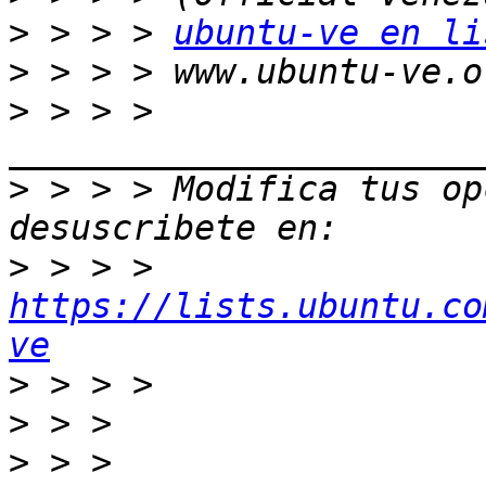
>
 > > > 
ubuntu-ve en li
>
>
 > > > 
>
 > > > Modifica tus opc
>
 > > > 
https://lists.ubuntu.co
ve
>
>
>