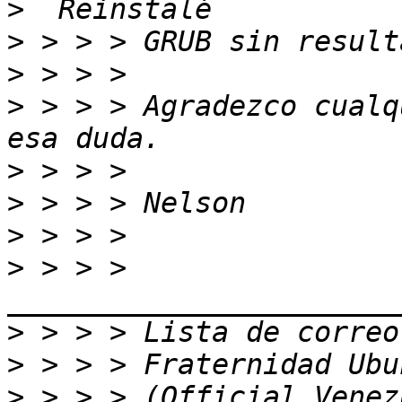
>
>
>
>
 > > > Agradezco cualq
>
>
>
>
 > > > 
>
>
>