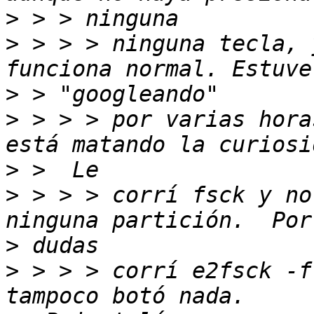
>
>
 > > > ninguna tecla, 
>
>
 > > > por varias hora
>
>
 > > > corrí fsck y no
>
>
 > > > corrí e2fsck -f