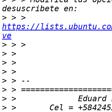
>
 > > 
https://lists.ubuntu.co
ve
>
>
>
>
>
>
>
>