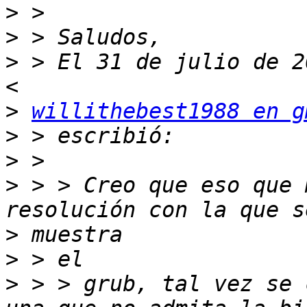
>
>
>
 > El 31 de julio de 2
>
willithebest1988 en g
>
>
>
 > > Creo que eso que 
>
>
>
 > > grub, tal vez se 