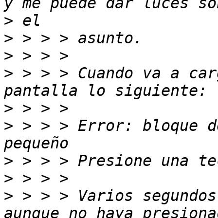
>
>
>
>
 > > > Cuando va a car
>
>
 > > > Error: bloque d
>
>
>
 > > > Varios segundos