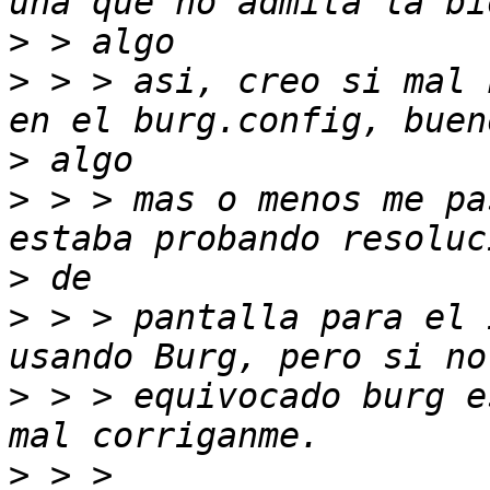
>
>
 > > asi, creo si mal 
>
>
 > > mas o menos me pa
>
>
 > > pantalla para el 
>
 > > equivocado burg e
>