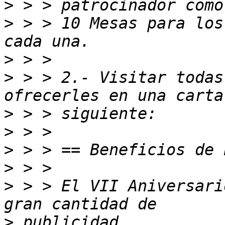
>
>
 > > 10 Mesas para los
>
>
 > > 2.- Visitar todas
>
>
>
>
>
 > > El VII Aniversari
>