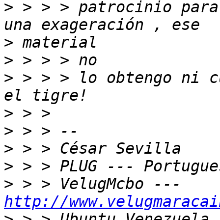
>
 > > > patrocinio para
>
>
>
 > > > lo obtengo ni c
>
>
>
>
>
 > > VelugMcbo --- 
http://www.velugmaracai
>