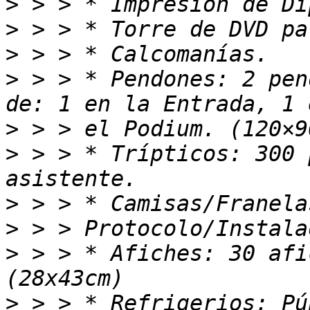
>
>
>
>
 > > * Pendones: 2 pen
>
>
 > > * Trípticos: 300 
>
>
>
 > > * Afiches: 30 afi
>
 > > * Refrigerios: Pú