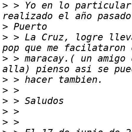
>
 > Yo en lo particular
>
>
 > La Cruz, logre llev
>
 > maracay.( un amigo 
>
>
>
>
>