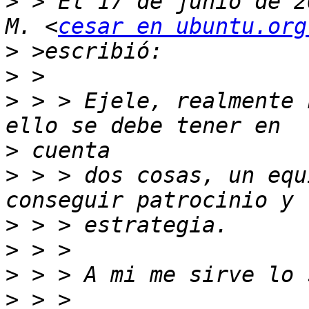
>
 > El 17 de junio de 2
M. <
cesar en ubuntu.org
>
>
>
 > > Ejele, realmente 
>
>
 > > dos cosas, un equ
>
>
>
>