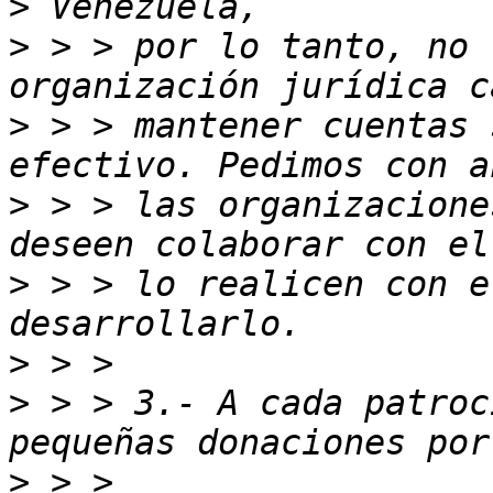
>
>
 > > por lo tanto, no 
>
 > > mantener cuentas 
>
 > > las organizacione
>
 > > lo realicen con e
>
>
 > > 3.- A cada patroc
>