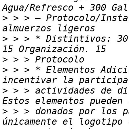
>
 > > – Protocolo/Insta
>
 > > * Distintivos: 30
>
>
 > > * Elementos Adici
>
 > > actividades de di
>
 > > donados por los p