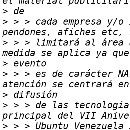
>
>
 > > cada empresa y/o 
>
 > > limitará al área 
>
>
 > > es de carácter NA
>
>
 > > de las tecnología
>
 > > Ubuntu Venezuela 