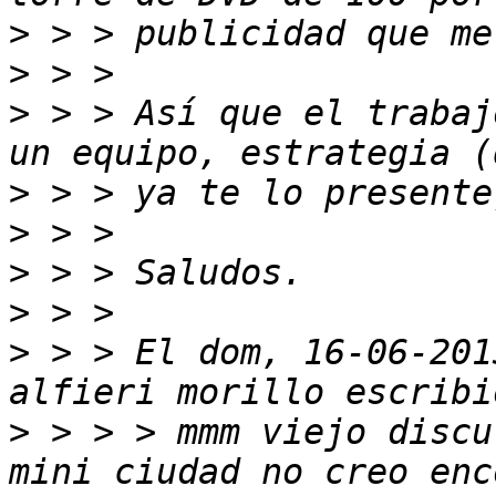
>
>
>
 > > Así que el trabaj
>
>
>
>
>
 > > El dom, 16-06-201
>
 > > > mmm viejo discu