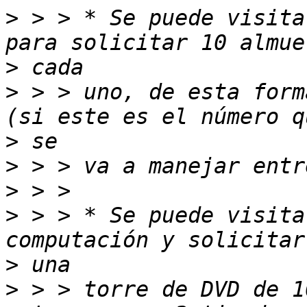
>
 > > * Se puede visita
>
>
 > > uno, de esta form
>
>
>
>
 > > * Se puede visita
>
>
 > > torre de DVD de 1