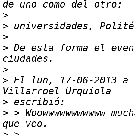
>
>
>
>
 De esta forma el even
>
>
 El lun, 17-06-2013 a 
>
>
 > Woowwwwwwwwwww much
>