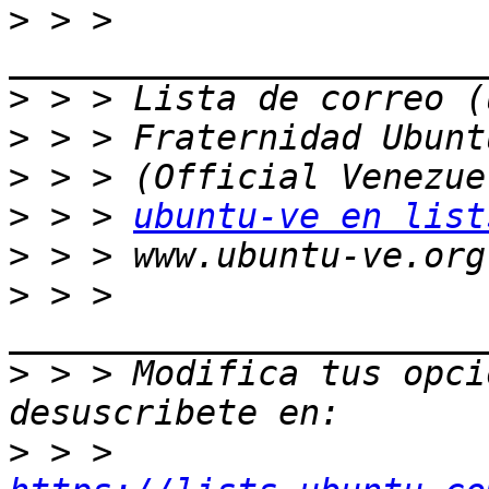
>
 > > 
>
>
>
>
 > > 
ubuntu-ve en list
>
>
 > > 
>
 > > Modifica tus opcio
>
 > > 