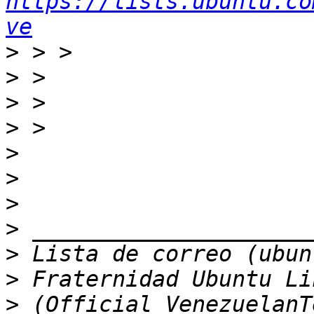
https://lists.ubuntu.co
ve
>
>
>
>
>
>
>
>
>
>
>