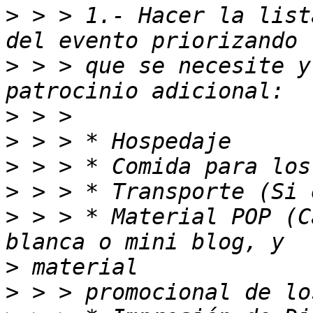
>
 > > 1.- Hacer la list
>
 > > que se necesite y
>
>
>
>
>
 > > * Material POP (C
>
>