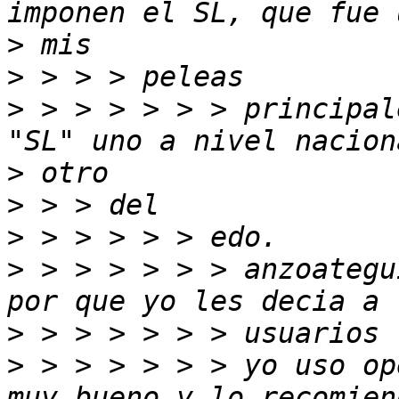
>
>
>
 > > > > > > principal
>
>
>
>
 > > > > > > anzoategu
>
>
 > > > > > > yo uso op