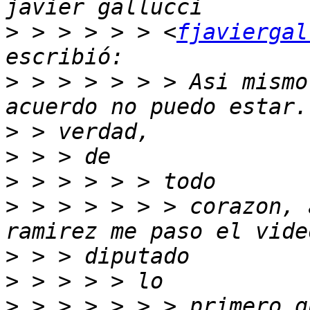
>
 > > > > > <
fjaviergal
>
 > > > > > > Asi mismo
>
>
>
>
 > > > > > > corazon, 
>
>
>
 > > > > > > primero q