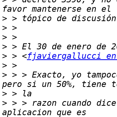
>
>
>
>
>
 > <
fjaviergallucci en
>
>
 > > Exacto, yo tampoc
>
>
 > > razon cuando dice