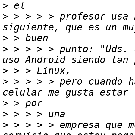
>
>
 > > > > profesor usa 
>
>
 > > > > punto: "Uds. 
>
>
 > > > > pero cuando h
>
>
>
 > > > > empresa que m