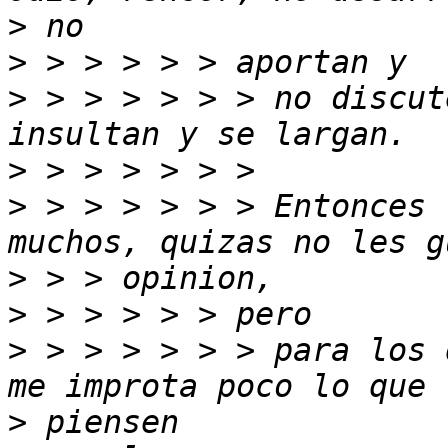
>
>
>
 > > > > > > no discut
>
>
 > > > > > > Entonces 
>
>
>
 > > > > > > para los 
>