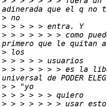
>
 > > > > > > fuera un 
>
>
>
 > > > > > > como pued
>
>
>
 > > > > > > es la lib
>
>
>