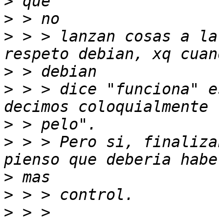
>
>
>
 > > lanzan cosas a la
>
>
 > > dice "funciona" e
>
>
 > > Pero si, finaliza
>
>
>