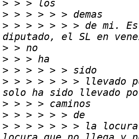
>
>
>
 > > > > > > de mi. Es
>
>
>
>
 > > > > > > llevado p
>
>
>
 > > > > > > la locura