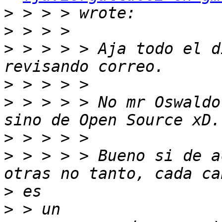
>
>
>
 > > > > Aja todo el d
>
>
 > > > > No mr Oswaldo
>
>
 > > > > Bueno si de a
>
>