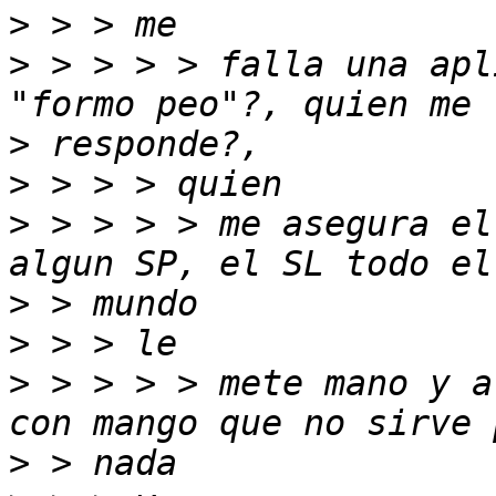
>
>
 > > > > falla una apl
>
>
>
 > > > > me asegura el
>
>
>
 > > > > mete mano y a
>