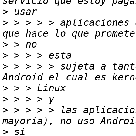
>
>
 > > > > aplicaciones 
>
>
>
 > > > > sujeta a tant
>
>
>
 > > > > las aplicacio
>