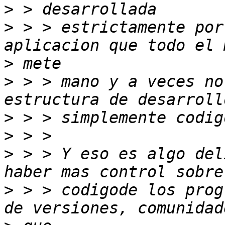
>
>
 > > estrictamente por
>
>
 > > mano y a veces no
>
>
>
 > > Y eso es algo del
>
 > > codigode los prog