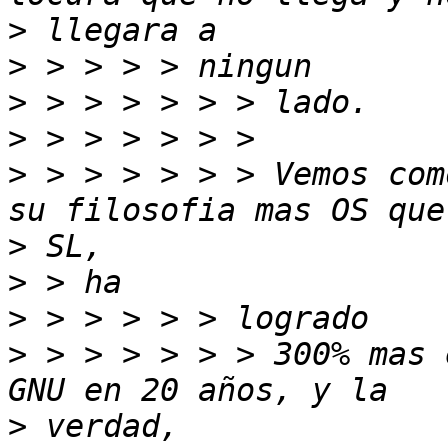
>
>
>
>
>
 > > > > > > Vemos com
>
>
>
>
 > > > > > > 300% mas 
>