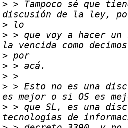
>
 > Tampoco sé que tien
>
>
 > que voy a hacer un 
>
>
>
>
 > Esto no es una disc
>
 > que SL, es una disc
>
 > decreto 3390, y no 