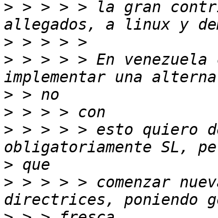
>
 > > > > la gran contr
>
>
 > > > > En venezuela 
>
>
>
 > > > > esto quiero d
>
>
 > > > > comenzar nuev
>