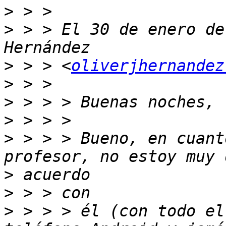
>
>
 > > El 30 de enero de
>
 > > <
oliverjhernandez
>
>
>
>
 > > > Bueno, en cuant
>
>
>
 > > > él (con todo el