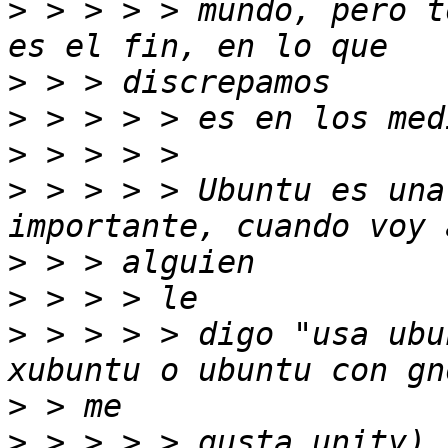
>
 > > > > mundo, pero t
>
>
>
>
 > > > > Ubuntu es una
>
>
>
 > > > > digo "usa ubu
>
>
 > > > > gusta unity).