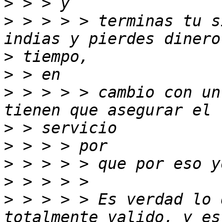
>
>
 > > > > terminas tu s
>
>
>
 > > > > cambio con un
>
>
>
>
>
 > > > > Es verdad lo 