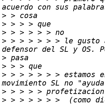
>
>
>
>
 > > > > > > le gusto 
>
>
>
 > > > > > > estamos e
>
>
 > > > > > >  (como di