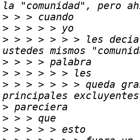
>
>
>
 > > > > > > les decia
>
>
>
 > > > > > > queda gra
>
>
>