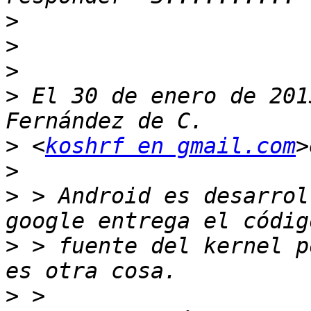
>
>
>
>
 El 30 de enero de 201
>
 <
koshrf en gmail.com
>
>
 > Android es desarrol
>
 > fuente del kernel p
>