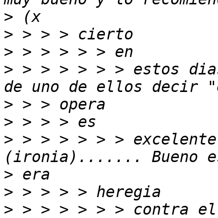
>
>
>
>
 > > > > > > estos dia
>
>
>
 > > > > > > excelente
>
>
>
 > > > > > > contra el