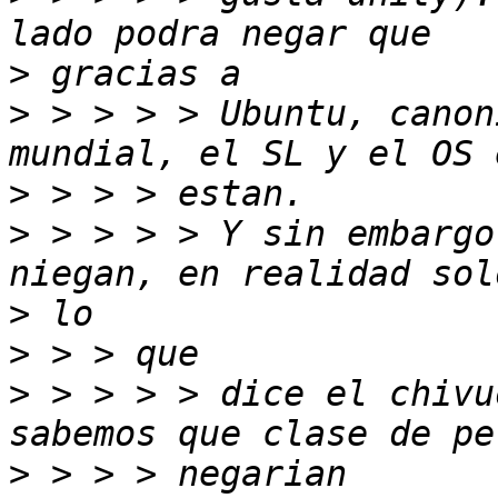
>
>
 > > > > Ubuntu, canon
>
>
 > > > > Y sin embargo
>
>
>
 > > > > dice el chivu
>