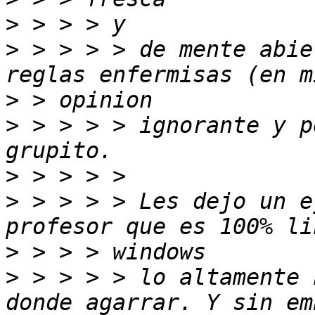
>
>
 > > > > de mente abie
>
>
 > > > > ignorante y p
>
>
 > > > > Les dejo un e
>
>
 > > > > lo altamente 