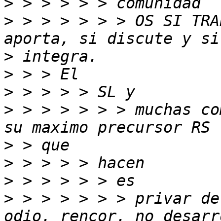
>
>
 > > > > > > OS SI TRA
>
>
>
>
 > > > > > > muchas co
>
>
>
>
 > > > > > > privar de