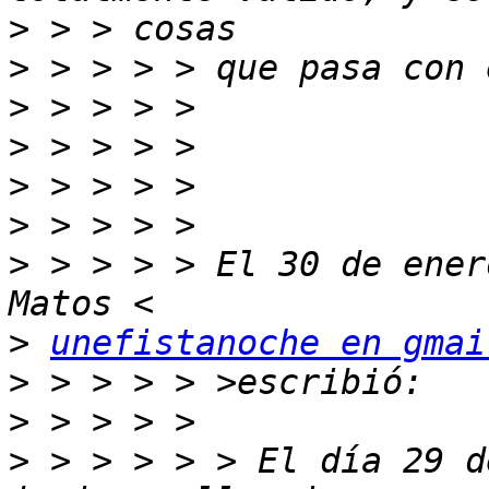
>
>
>
>
>
>
>
 > > > > El 30 de ener
>
unefistanoche en gmai
>
>
>
 > > > > > El día 29 d