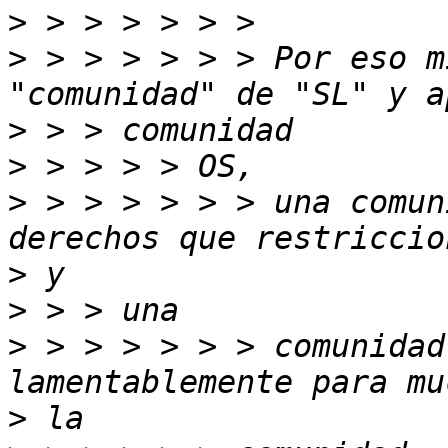
>
>
 > > > > > > Por eso m
>
>
>
 > > > > > > una comun
>
>
>
 > > > > > > comunidad
>