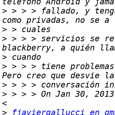
>
 > > > fallado, y teng
>
>
 > > > servicios se re
>
>
 > > > tiene problemas
>
>
 > > > On Jan 30, 2013
>
fjaviergallucci en gm