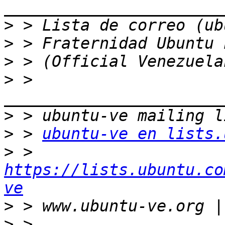
>
>
>
>
 > 
>
>
 > 
ubuntu-ve en lists.
>
 > 
https://lists.ubuntu.co
ve
>
>
 > 