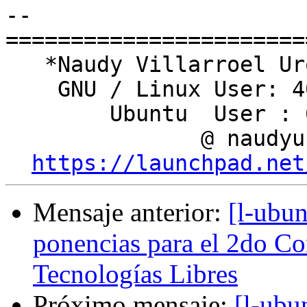
-- 

========================
   *Naudy Villarroel Urquiola*

    GNU / Linux User: 409241

        Ubuntu  User : 6161

               @ naudyu

https://launchpad.net
Mensaje anterior:
[l-ubun
ponencias para el 2do Co
Tecnologías Libres
Próximo mensaje:
[l-ubu