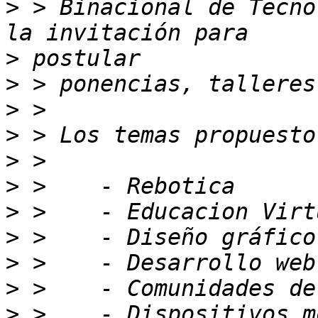
>
 > Binacional de Tecno
>
>
>
>
>
>
>
>
>
>
>