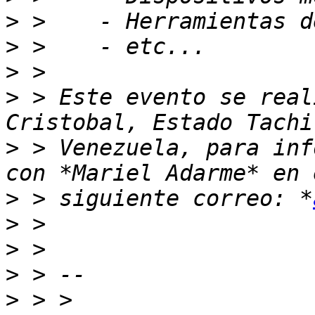
>
>
>
>
 > Este evento se real
>
 > Venezuela, para inf
>
 > siguiente correo: *
>
>
>
>
 > > 