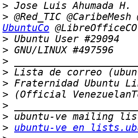
>
>
 @Red_TIC @CaribeMesh 
UbuntuCo
>
>
>
>
>
>
>
>
>
ubuntu-ve en lists.ub