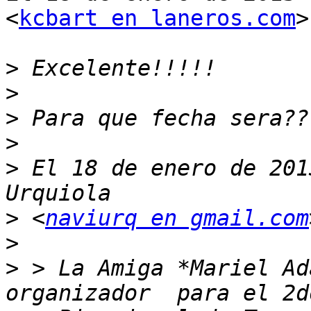
<
kcbart en laneros.com
>
>
>
>
>
>
 El 18 de enero de 201
>
 <
naviurq en gmail.com
>
>
 > La Amiga *Mariel Ad