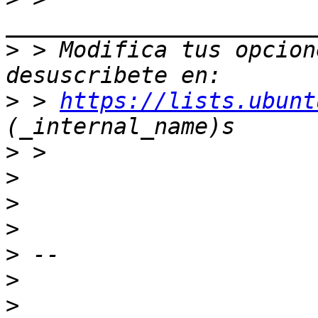
>
 > Modifica tus opcione
>
 > 
https://lists.ubunt
>
>
>
>
>
>
>