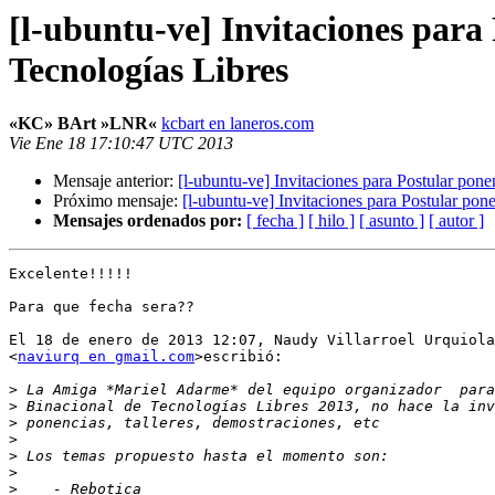
[l-ubuntu-ve] Invitaciones para
Tecnologías Libres
«KC» BArt »LNR«
kcbart en laneros.com
Vie Ene 18 17:10:47 UTC 2013
Mensaje anterior:
[l-ubuntu-ve] Invitaciones para Postular pon
Próximo mensaje:
[l-ubuntu-ve] Invitaciones para Postular po
Mensajes ordenados por:
[ fecha ]
[ hilo ]
[ asunto ]
[ autor ]
Excelente!!!!!

Para que fecha sera??

El 18 de enero de 2013 12:07, Naudy Villarroel Urquiola

<
naviurq en gmail.com
>escribió:

>
>
>
>
>
>
>