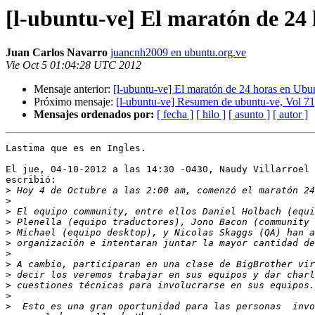
[l-ubuntu-ve] El maratón de 24
Juan Carlos Navarro
juancnh2009 en ubuntu.org.ve
Vie Oct 5 01:04:28 UTC 2012
Mensaje anterior:
[l-ubuntu-ve] El maratón de 24 horas en Ubu
Próximo mensaje:
[l-ubuntu-ve] Resumen de ubuntu-ve, Vol 71
Mensajes ordenados por:
[ fecha ]
[ hilo ]
[ asunto ]
[ autor ]
Lastima que es en Ingles.

El jue, 04-10-2012 a las 14:30 -0430, Naudy Villarroel 
escribió:

>
>
>
>
>
>
>
>
>
>
>
>