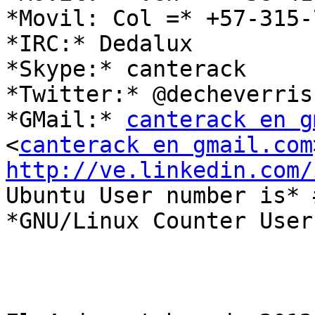
*Movil: Col =* +57-315-
*IRC:* Dedalux

*Skype:* canterack

*Twitter:* @decheverris

*GMail:* 
canterack en g
<
canterack en gmail.com
http://ve.linkedin.com/

Ubuntu User number is* 
*GNU/Linux Counter User