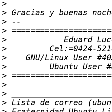
>
>
>
>
>
>
>
>
>
>
>
>
>