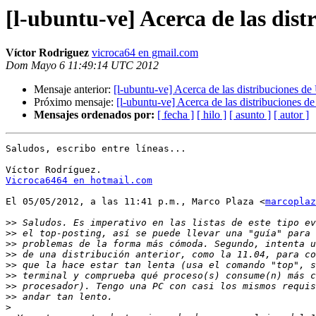
[l-ubuntu-ve] Acerca de las dis
Víctor Rodriguez
vicroca64 en gmail.com
Dom Mayo 6 11:49:14 UTC 2012
Mensaje anterior:
[l-ubuntu-ve] Acerca de las distribuciones d
Próximo mensaje:
[l-ubuntu-ve] Acerca de las distribuciones d
Mensajes ordenados por:
[ fecha ]
[ hilo ]
[ asunto ]
[ autor ]
Saludos, escribo entre líneas...

Vicroca6464 en hotmail.com
El 05/05/2012, a las 11:41 p.m., Marco Plaza <
marcoplaz
>>
>>
>>
>>
>>
>>
>>
>>
>