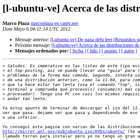
[l-ubuntu-ve] Acerca de las dis
Marco Plaza
marcoplaza en cantv.net
Dom Mayo 6 04:11:14 UTC 2012
Mensaje anterior:
[l-ubuntu-ve] De pana debi leer (Requisitos 
Próximo mensaje:
[l-ubuntu-ve] Acerca de las distribuciones d
Mensajes ordenados por:
[ fecha ]
[ hilo ]
[ asunto ]
[ autor ]
>
>
>
>
>
>
>
>
Ya estoy apunto de terminar de descargar el iso del 12.
ver que pasa. déjame ver que pasa y dependiendo de eso 
o una inferior.

http://mirror.anl.gov/pub/ubuntu-iso/DVDs/ubuntu/
 (Se q
llamado torren para instalar pero yo no tengo un gran a