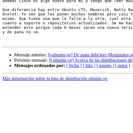
ademas Linux es algo nuevo para mi y tengo que leer mas
Que diferencia hay entre Ubuntu LTS, Maverick, Natty Na
Ocelot. Yo veo que les ponen muchos nombres pero casi t
mismo. Que tiene una que le falta a la otra, cual esta 
cuanto a soporte o repositorios actualizados. Se me hac
entender esto porque cada 6 meses sacan una nueva versi
y de pana no se.

Mensaje anterior:
[l-ubuntu-ve] De pana debi leer (Requisitos 
Próximo mensaje:
[l-ubuntu-ve] Acerca de las distribuciones d
Mensajes ordenados por:
[ fecha ]
[ hilo ]
[ asunto ]
[ autor ]
Más información sobre la lista de distribución ubuntu-ve