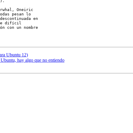
).

rwhal, Oneiric 

odas pesan lo 

descontinuada en 

e difícil 

ón con un nombre 

para Ubuntu 12)
e Ubuntu, hay algo que no entiendo