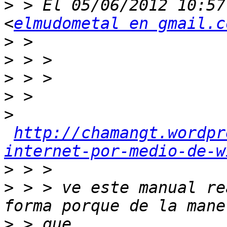
>
 > El 05/06/2012 10:57
<
elmudometal en gmail.c
>
>
>
>
>
http://chamangt.wordpr
internet-por-medio-de-w
>
>
 > > ve este manual re
>