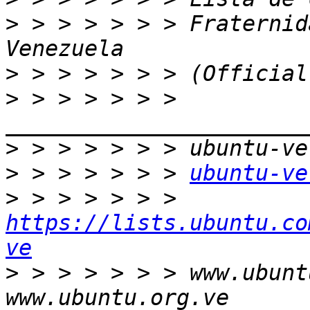
>
 > > > > > > Fraternid
>
>
 > > > > > > 
>
>
 > > > > > > 
ubuntu-ve
>
 > > > > > > 
https://lists.ubuntu.co
ve
>
 > > > > > > www.ubunt