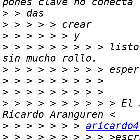
>
>
>
>
 > > > > > > > > listo
>
>
>
>
 > > > > > > > > > El 
>
 > > > > > > 
aricardo4
>