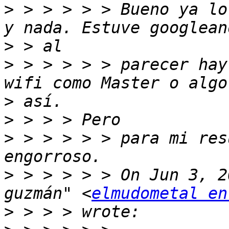
>
 > > > > > Bueno ya lo
>
>
 > > > > > parecer hay
>
>
>
 > > > > > para mi res
>
 > > > > > On Jun 3, 2
guzmán" <
elmudometal en
>