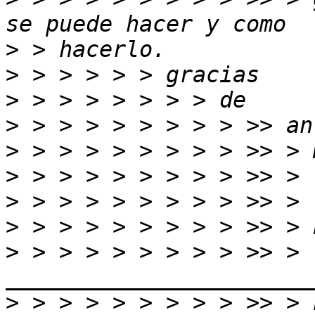
>
>
>
>
>
>
>
>
>
 > > > > > > > > >> > 
>