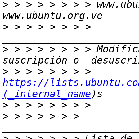
>
 > > > > > > > www.ubu
>
 > > > > > > > 
>
 > > > > > > > Modific
>
 > > > > > > > 
https://lists.ubuntu.co
(_internal_name
>
>
 > > > > > > 
>