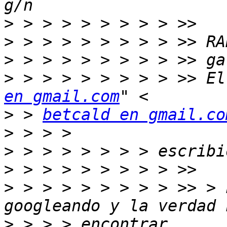
>
>
>
>
 > > > > > > > > >> El
en gmail.com
>
 > 
betcald en gmail.co
>
>
>
>
 > > > > > > > > >> > 
>