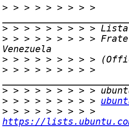
>
 > > > > > > > > 
>
>
 > > > > > > > > Frate
>
>
 > > > > > > > > 
>
>
 > > > > > > > > 
ubunt
>
 > > > > > > > > 
https://lists.ubuntu.co