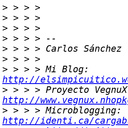
>
>
>
>
>
>
>
 > > > Mi Blog: 
http://elsimpicuitico.w
>
http://www.vegnux.nhopk
>
 > > > Microblogging: 
http://identi.ca/cargab