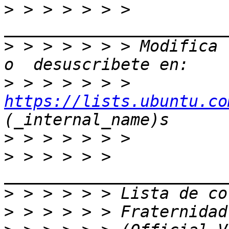
>
 > > > > > > 
>
 > > > > > > Modifica 
>
 > > > > > > 
https://lists.ubuntu.co
>
>
 > > > > > 
>
>