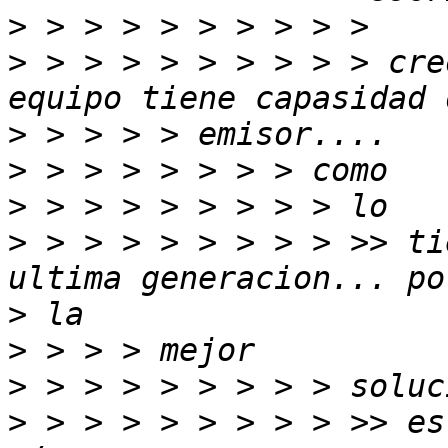
>
>
 > > > > > > > > > cre
>
>
>
>
 > > > > > > > > >> ti
>
>
>
>
 > > > > > > > > >> es