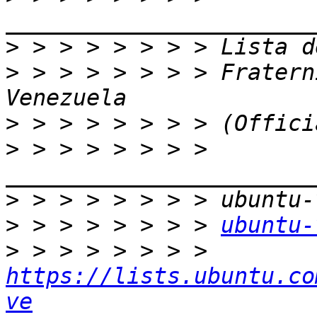
>
>
 > > > > > > > Fratern
>
>
 > > > > > > > 
>
>
 > > > > > > > 
ubuntu-
>
 > > > > > > > 
https://lists.ubuntu.co
ve