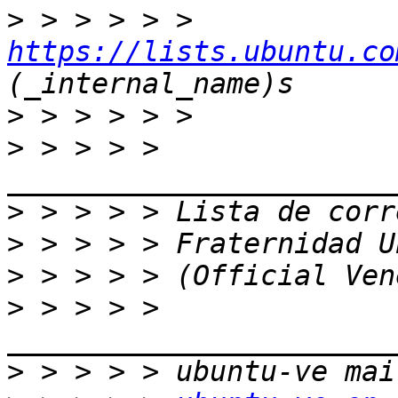
>
 > > > > > 
https://lists.ubuntu.co
>
>
 > > > > 
>
>
>
>
 > > > > 
>