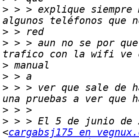
>
 > > explique siempre 
>
>
 > > aun no se por que
>
>
>
 > > ver que sale de h
>
>
 > > El 5 de junio de 
<
cargabsj175 en vegnux.