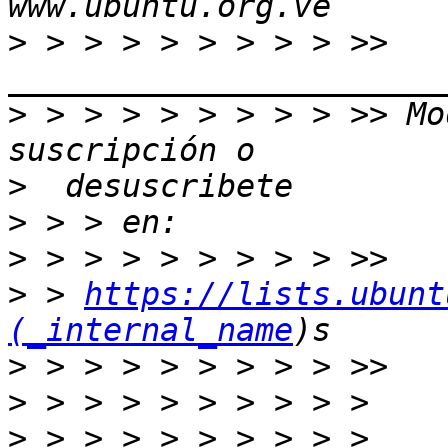
>
 > > > > > > > > >> 
>
 > > > > > > > > >> Mo
>
>
>
>
 > 
https://lists.ubunt
(_internal_name
>
>
>