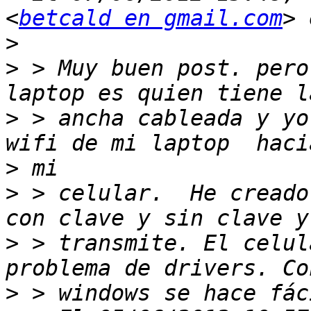
<
betcald en gmail.com
>
>
 > Muy buen post. pero
>
 > ancha cableada y yo
>
>
 > celular.  He creado
>
 > transmite. El celul
>