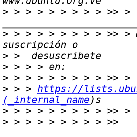
>
 > > > > > > > > >> > 
>
 > > > > > > > > >> > 
>
>
>
>
 > > 
https://lists.ubu
(_internal_name
>
>
 > > > > > > > > >> 