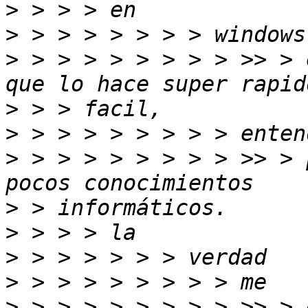
>
>
>
 > > > > > > > > >> > 
>
>
>
 > > > > > > > > >> > 
>
>
>
>
>
 > > > > > > > > >> > 