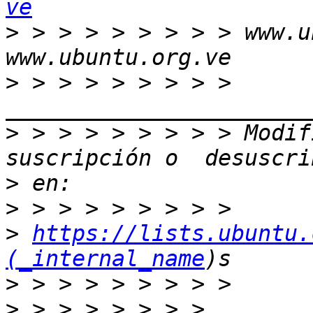
ve
>
 > > > > > > > > www.u
>
 > > > > > > > > 
>
 > > > > > > > > Modif
>
>
>
https://lists.ubuntu.
(_internal_name
>
>
 > > > > > > > 