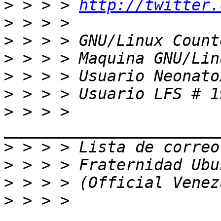
>
 > > > 
http://twitter.
>
>
>
>
>
>
 > > > 
>
>
>
>
 > > > 