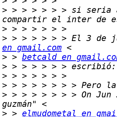
>
>
 > > > > > > si seria 
>
>
 > > > > > > El 3 de j
en gmail.com
>
 > 
betcald en gmail.co
>
>
>
>
 > > > > > > > On Jun 
>
 > 
elmudometal en gmai