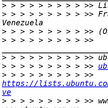
>
>
 > > > > > > > > >> Fr
>
>
 > > > > > > > > >> 
>
>
 > > > > > > > > >> 
ub
>
 > > > > > > > > >> 
https://lists.ubuntu.co
ve
>
 > > > > > > > > >> ww