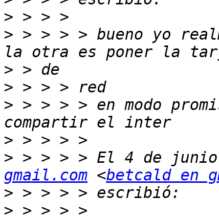
>
>
 > > > > bueno yo real
>
>
>
 > > > > en modo promi
>
>
 > > > > El 4 de junio
gmail.com
 <
betcald en g
>
>