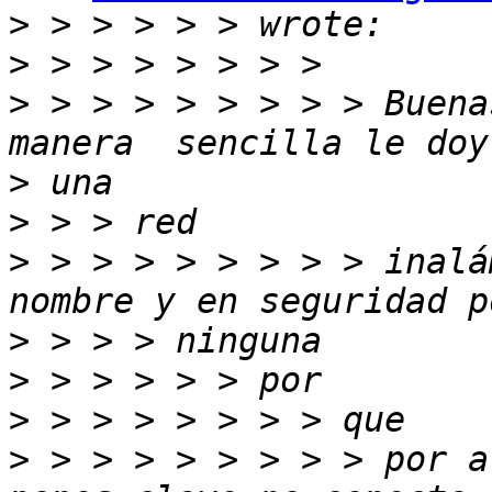
>
>
>
 > > > > > > > > Buena
>
>
>
 > > > > > > > > inalá
>
>
>
>
 > > > > > > > > por a