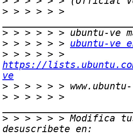
>
>
 > > > > > 
>
>
 > > > > > 
ubuntu-ve e
>
 > > > > > 
https://lists.ubuntu.co
ve
>
>
 > > > > > 
>
 > > > > > Modifica tus