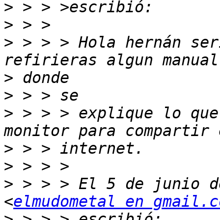
>
>
>
 > > > Hola hernán ser
>
>
>
 > > > explique lo que
>
>
>
 > > > El 5 de junio d
<
elmudometal en gmail.c
>