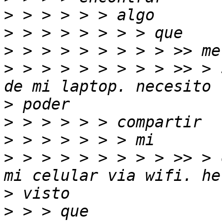
>
>
>
>
 > > > > > > > > >> > 
>
>
>
>
 > > > > > > > > >> > 
>
>