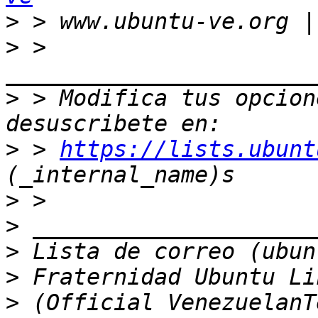
>
>
 > 
>
 > Modifica tus opcione
>
 > 
https://lists.ubunt
>
>
>
>
>