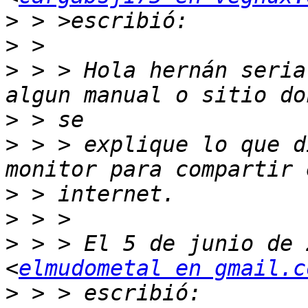
>
>
>
 > > Hola hernán seria
>
>
 > > explique lo que d
>
>
>
 > > El 5 de junio de 
<
elmudometal en gmail.c
>