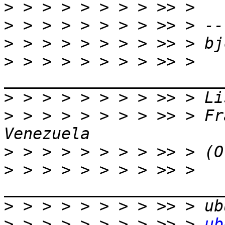
>
>
>
>
 > > > > > > > >> > 
>
>
 > > > > > > > >> > Fr
>
>
 > > > > > > > >> > 
>
>
 > > > > > > > >> > 
ub