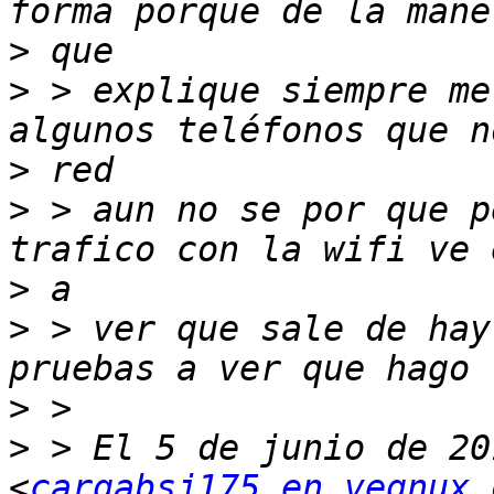
>
>
 > explique siempre me
>
>
 > aun no se por que p
>
>
 > ver que sale de hay
>
>
 > El 5 de junio de 20
<
cargabsj175 en vegnux.