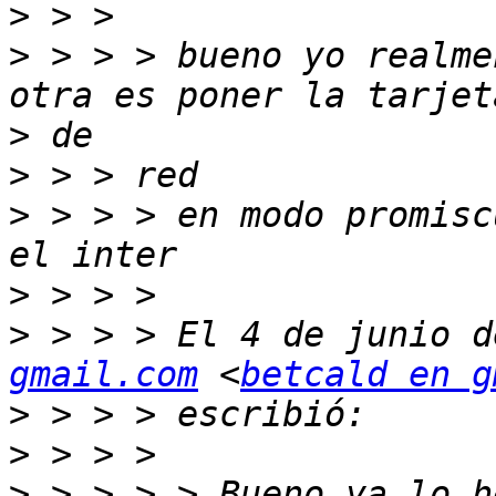
>
>
 > > > bueno yo realme
>
>
>
 > > > en modo promisc
>
>
 > > > El 4 de junio d
gmail.com
 <
betcald en g
>
>
>
 > > > > Bueno ya lo h