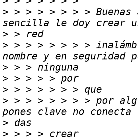
>
>
 > > > > > > > Buenas a
>
>
 > > > > > > > inalámb
>
>
>
>
 > > > > > > > por alg
>
>