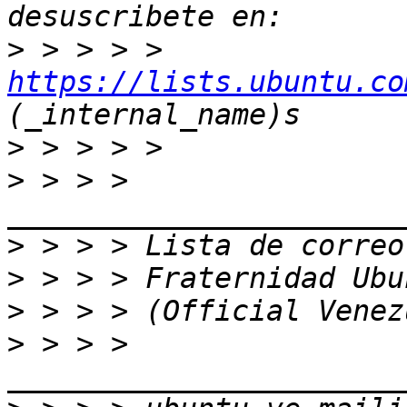
>
 > > > > 
https://lists.ubuntu.co
>
>
 > > > 
>
>
>
>
 > > > 