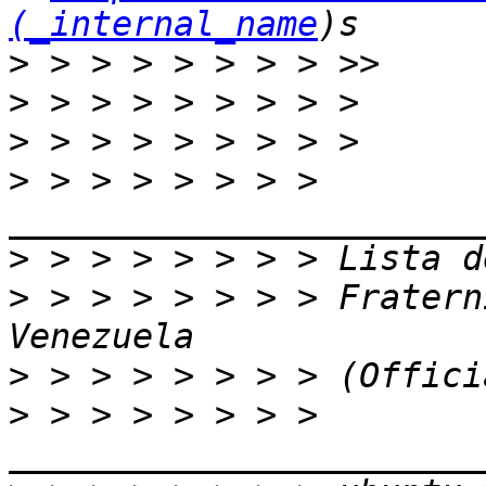
(_internal_name
>
>
>
>
 > > > > > > > 
>
>
 > > > > > > > Fratern
>
>
 > > > > > > > 