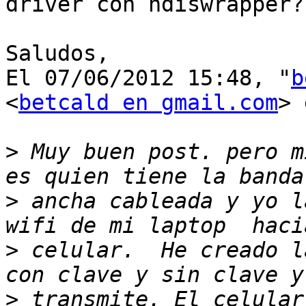
driver con ndiswrapper??
Saludos,

El 07/06/2012 15:48, "
b
<
betcald en gmail.com
> 
>
 Muy buen post. pero m
>
 ancha cableada y yo l
>
 celular.  He creado l
>
 transmite. El celular