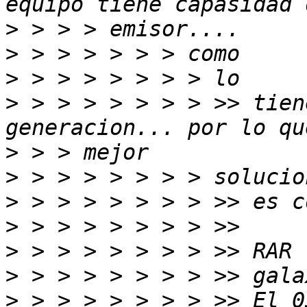
>
>
>
>
 > > > > > > > >> tien
>
>
>
>
>
>
>
 > > > > > > > >> El 0