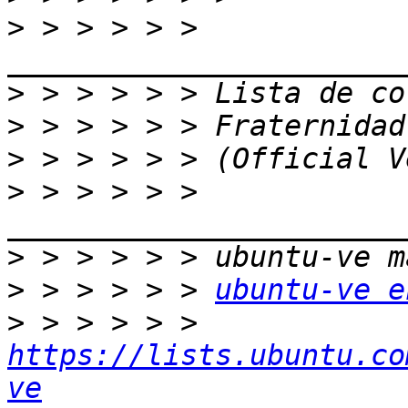
>
 > > > > > 
>
>
>
>
 > > > > > 
>
>
 > > > > > 
ubuntu-ve e
>
 > > > > > 
https://lists.ubuntu.co
ve