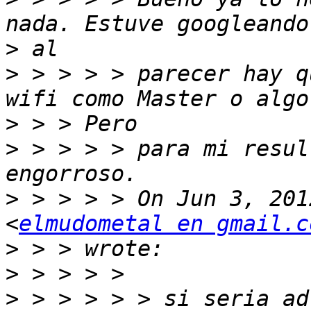
>
>
 > > > > parecer hay q
>
>
 > > > > para mi resul
>
 > > > > On Jun 3, 201
<
elmudometal en gmail.c
>
>
>
 > > > > > si seria ad