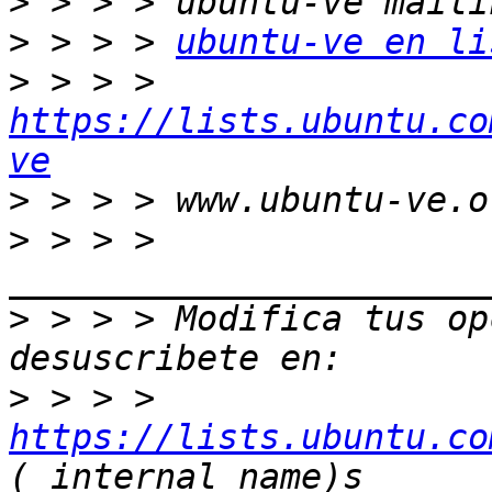
>
>
 > > > 
ubuntu-ve en li
>
 > > > 
https://lists.ubuntu.co
ve
>
>
 > > > 
>
 > > > Modifica tus opc
>
 > > > 
https://lists.ubuntu.co