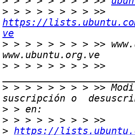
>
 > > > > > > > >> 
ubun
>
 > > > > > > > >> 
https://lists.ubuntu.co
ve
>
 > > > > > > > >> www.
>
 > > > > > > > >> 
>
 > > > > > > > >> Modi
>
>
>
https://lists.ubuntu.