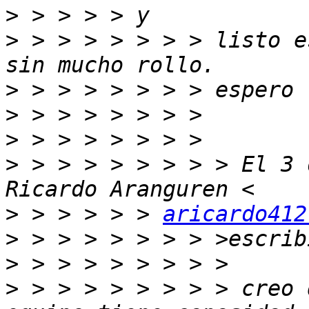
>
>
 > > > > > > > listo e
>
>
>
>
 > > > > > > > > El 3 
>
 > > > > > 
aricardo412
>
>
>
 > > > > > > > > creo 