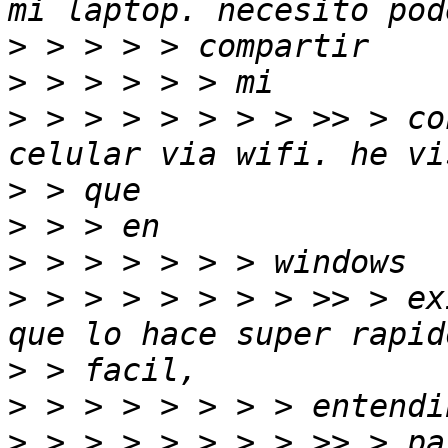
>
>
>
 > > > > > > > >> > co
>
>
>
>
 > > > > > > > >> > ex
>
>
>
 > > > > > > > >> > pa