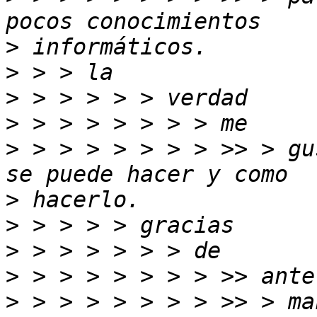
>
>
>
>
>
 > > > > > > > >> > gu
>
>
>
>
>