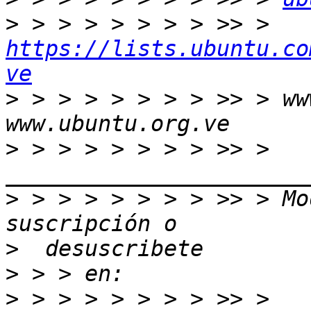
>
 > > > > > > > >> > 
https://lists.ubuntu.co
ve
>
 > > > > > > > >> > ww
>
 > > > > > > > >> > 
>
 > > > > > > > >> > Mo
>
>
>