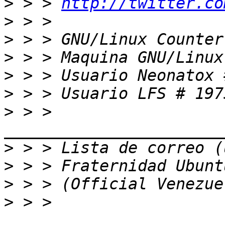
>
 > > 
http://twitter.co
>
>
>
>
>
>
 > > 
>
>
>
>
 > > 