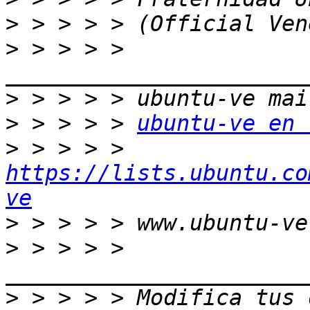
>
>
 > > > > 
>
>
 > > > > 
ubuntu-ve en 
>
 > > > > 
https://lists.ubuntu.co
ve
>
>
 > > > > 
>
 > > > > Modifica tus o