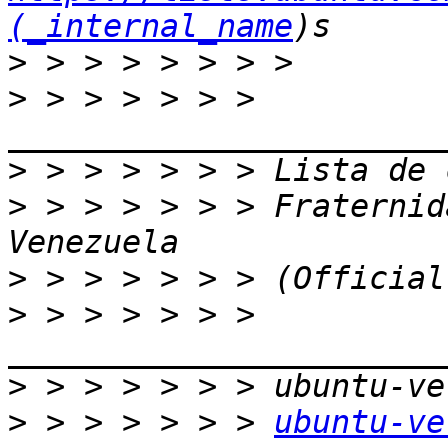
(_internal_name
>
>
 > > > > > > 
>
>
 > > > > > > Fraternid
>
>
 > > > > > > 
>
>
 > > > > > > 
ubuntu-ve