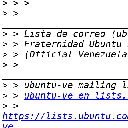
>
>
 > 
>
>
>
>
 > 
>
>
 > 
ubuntu-ve en lists.
>
 > 
https://lists.ubuntu.co
ve