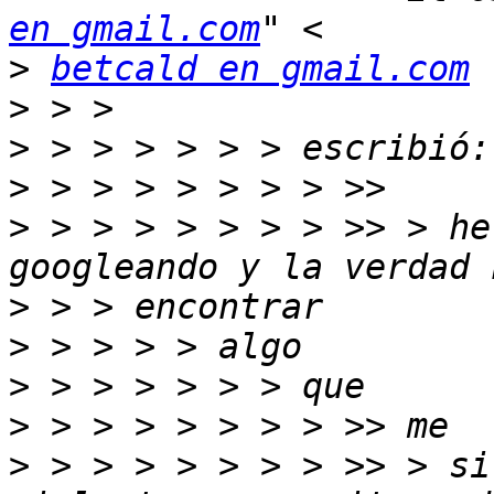
en gmail.com
>
betcald en gmail.com
>
>
>
>
 > > > > > > > >> > he
>
>
>
>
>
 > > > > > > > >> > si