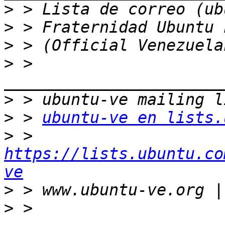
>
>
>
>
 > 
>
>
 > 
ubuntu-ve en lists.
>
 > 
https://lists.ubuntu.co
ve
>
>
 > 