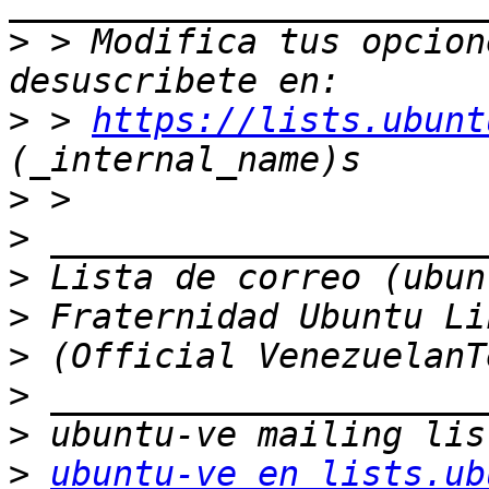
>
 > Modifica tus opcione
>
 > 
https://lists.ubunt
>
>
>
>
>
>
>
>
ubuntu-ve en lists.ub