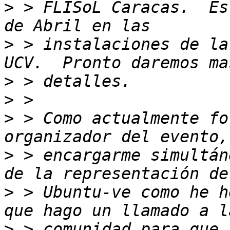
>
 > FLISoL Caracas.  Es
>
 > instalaciones de la
>
>
>
 > Como actualmente fo
>
 > encargarme simultán
>
 > Ubuntu-ve como he h
>
 > comunidad para que 