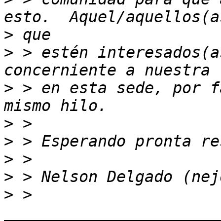
>
>
 > estén interesados(a
>
 > en esta sede, por f
>
>
>
>
>
 > 