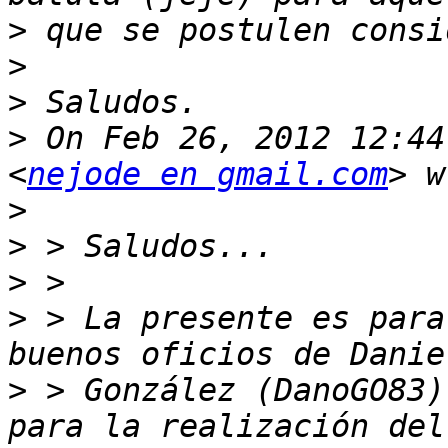
>
>
>
>
 On Feb 26, 2012 12:44
<
nejode en gmail.com
>
>
>
>
 > La presente es para
>
 > González (DanoGO83)