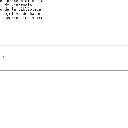
n  presencial en las

l de Venezuela

o de la Biblioteca

 objetivo de hacer

 aspectos logisticos

012