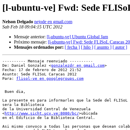
[l-ubuntu-ve] Fwd: Sede FLISo
Nelson Delgado
nejode en gmail.com
Sab Feb 18 09:04:15 UTC 2012
Mensaje anterior:
[l-ubuntu-ve] Ubuntu Global Jam
Próximo mensaje:
[l-ubuntu-ve] Fwd: Sede FLISoL Caracas 2
Mensajes ordenados por:
[ fecha ]
[ hilo ]
[ asunto ]
[ autor ]
---------- Mensaje reenviado ----------

De: Daniel Gonzalez <
gonzalezdr en gmail.com
>

Fecha: 17 de febrero de 2012 21:52

Asunto: Sede FLISoL Caracas 2012

Para: 
flisol-ve en googlegroups.com
 Buen dia,

La presente es para informarles que la Sede del FLISoL 
sera la Biblioteca

de la Universidad Central de Venezuela

<
http://www.sicht.ucv.ve:8080/bc/
>ubicada

en el Edificio de la Biblioteca Central.

Asi mismo convoco a todas las personas que desean colab