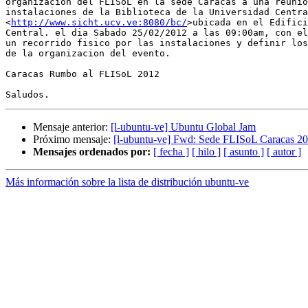
organizacion del FLISoL en la sede Caracas a una reunio
instalaciones de la Biblioteca de la Universidad Centra
<
http://www.sicht.ucv.ve:8080/bc/
>ubicada en el Edifici
Central. el dia Sabado 25/02/2012 a las 09:00am, con el
un recorrido fisico por las instalaciones y definir los
de la organizacion del evento.

Caracas Rumbo al FLISoL 2012

Mensaje anterior:
[l-ubuntu-ve] Ubuntu Global Jam
Próximo mensaje:
[l-ubuntu-ve] Fwd: Sede FLISoL Caracas 2
Mensajes ordenados por:
[ fecha ]
[ hilo ]
[ asunto ]
[ autor ]
Más información sobre la lista de distribución ubuntu-ve