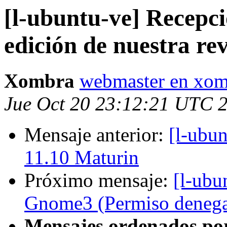
[l-ubuntu-ve] Recepci
edición de nuestra rev
Xombra
webmaster en xo
Jue Oct 20 23:12:21 UTC 
Mensaje anterior:
[l-ubun
11.10 Maturin
Próximo mensaje:
[l-ubu
Gnome3 (Permiso deneg
Mensajes ordenados po