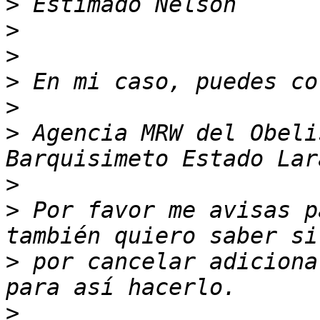
>
>
>
>
>
>
 Agencia MRW del Obeli
>
>
 Por favor me avisas p
>
 por cancelar adiciona
>