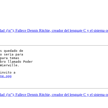
d :(\n"); Fallece Dennis Ritchie, creador del lenguaje C y el sistema
s quedado de

o sería para

para temas

bro llamado Poder

Wierwille.

invito a

ne.ogg
d :(\n"); Fallece Dennis Ritchie, creador del lenguaje C y el sistema