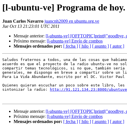
[l-ubuntu-ve] Programa de hoy.
Juan Carlos Navarro
juancnh2009 en ubuntu.org.ve
Jue Oct 13 21:23:01 UTC 2011
Mensaje anterior:
[l-ubuntu-ve] [OFFTOPIC]printf("goodbye, da
Próximo mensaje:
[l-ubuntu-ve] Envío de combos
Mensajes ordenados por:
[ fecha ]
[ hilo ]
[ asunto ]
[ autor ]
Saludos fraternos a todos, una de las cosas que habíamo
acuerdo es que el proyecto de la radio ubuntu-ve no sol
compartir temas tecnológicos, si no que, también sería 
generales, me dispongo en breve a compartir sobre un li
Para La Vida Abundante, escrito por el DC. Victor Paul 
Quienes quieran escuchar un poco sobre este libro, les 
sintonizar la radio: 
http://91.121.134.23:8000/ubuntuve
Mensaje anterior:
[l-ubuntu-ve] [OFFTOPIC]printf("goodbye, da
Próximo mensaje:
[l-ubuntu-ve] Envío de combos
Mensajes ordenados por:
[ fecha ]
[ hilo ]
[ asunto ]
[ autor ]