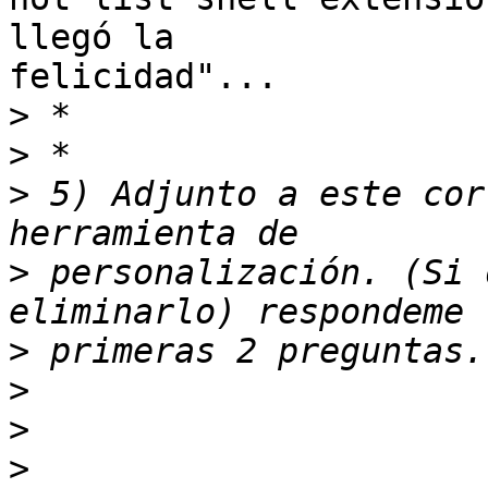
llegó la

felicidad"...

>
>
>
 5) Adjunto a este cor
>
 personalización. (Si 
>
>
>
>