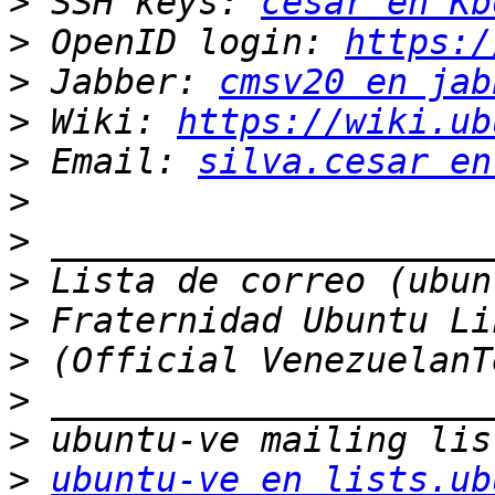
>
 SSH keys: 
cesar en Kb
>
 OpenID login: 
https:/
>
 Jabber: 
cmsv20 en jab
>
 Wiki: 
https://wiki.ub
>
 Email: 
silva.cesar en
>
>
>
>
>
>
>
>
ubuntu-ve en lists.ub