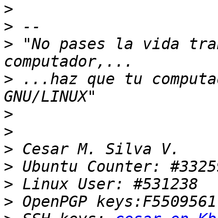
>
>
>
 "No pases la vida tra
>
 ...haz que tu computa
>
>
>
>
>
>