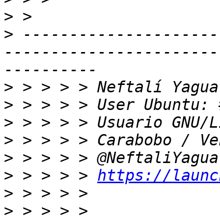
>
>
 ---------------------
-----------------------
>
>
>
>
>
>
 > > > > 
https://launc
>
>