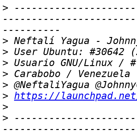
>
 ---------------------
-----------------------
>
>
>
>
>
>
https://launchpad.net
>
>
 ---------------------
-----------------------