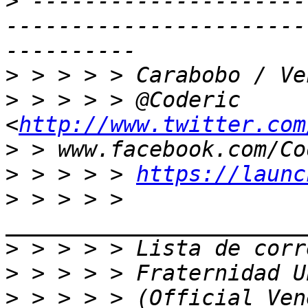
>
 ---------------------
-----------------------
>
>
 > > > > @Coderic 
<
http://www.twitter.com
>
>
 > > > > 
https://launc
>
 > > > > 
>
>
>