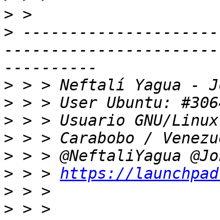
>
>
 ---------------------
-----------------------
>
>
>
>
>
>
 > > 
https://launchpad
>
>