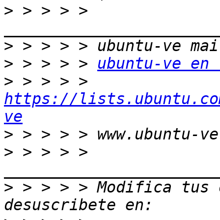
>
 > > > > 
>
>
 > > > > 
ubuntu-ve en 
>
 > > > > 
https://lists.ubuntu.co
ve
>
>
 > > > > 
>
 > > > > Modifica tus o