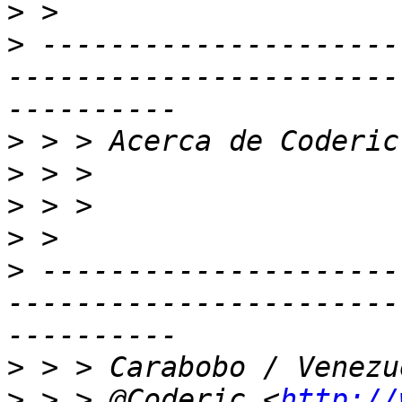
>
>
 ---------------------
-----------------------
>
>
>
>
>
 ---------------------
-----------------------
>
>
 > > @Coderic <
http://