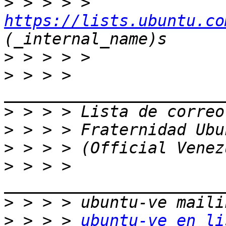
>
 > > > > 
https://lists.ubuntu.co
>
>
 > > > 
>
>
>
>
 > > > 
>
>
 > > > 
ubuntu-ve en li