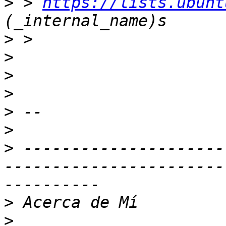
>
 > 
https://lists.ubunt
>
>
>
>
>
>
>
 ---------------------
-----------------------
>
>