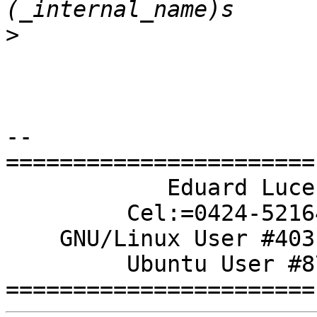
>
-- 

=======================

            Eduard Lucena

         Cel:=0424-5216478

    GNU/Linux User #403161

         Ubuntu User #8749
