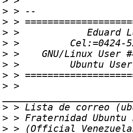
>
>
>
>
>
>
>
>
>
 > 
>
>
>