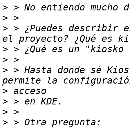
>
>
>
 > ¿Puedes describir e
>
>
>
 > Hasta donde sé Kios
>
>
>
>