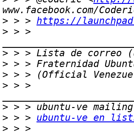
>
 > > 
https://launchpad
>
 > > 
>
>
>
>
 > > 
>
>
 > > 
ubuntu-ve en list
>
 > > 