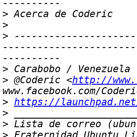
>
>
>
 ---------------------
-----------------------
>
>
 @Coderic <
http://www.
>
https://launchpad.net
>
>
>