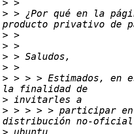
>
>
 > ¿Por qué en la pági
>
>
>
>
>
 > > > Estimados, en e
>
>
 > > > > participar en
>