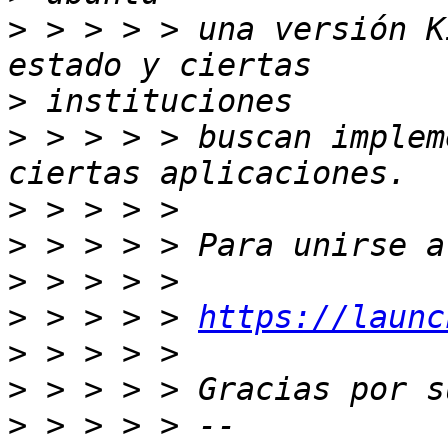
>
 > > > > una versión K
>
>
 > > > > buscan implem
>
>
>
>
 > > > > 
https://launc
>
>
>