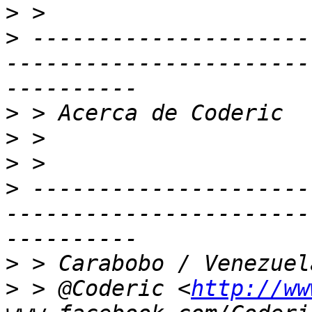
>
>
 ---------------------
-----------------------
>
>
>
>
 ---------------------
-----------------------
>
>
 > @Coderic <
http://ww