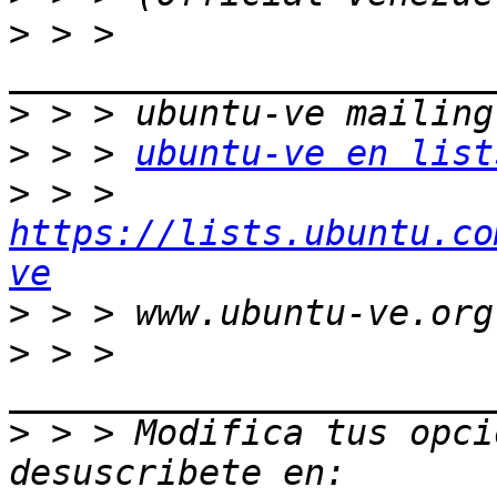
>
 > > 
>
>
 > > 
ubuntu-ve en list
>
 > > 
https://lists.ubuntu.co
ve
>
>
 > > 
>
 > > Modifica tus opcio