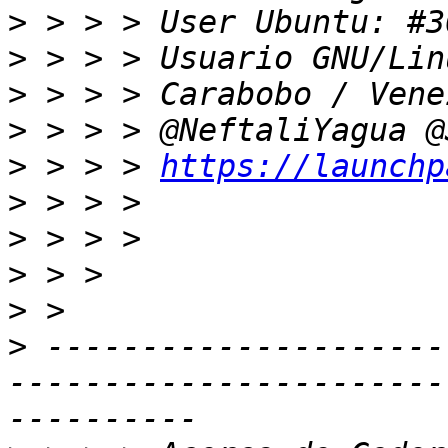
>
>
>
>
>
 > > > 
https://launchp
>
>
>
>
>
 ---------------------
-----------------------