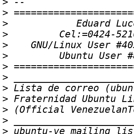
>
>
>
>
>
>
>
>
>
>
>
>
>