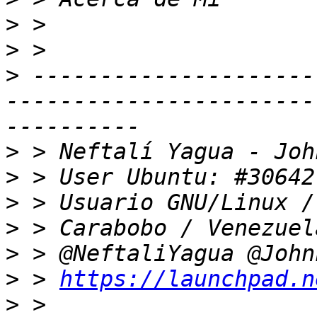
>
>
>
 ---------------------
-----------------------
>
>
>
>
>
>
 > 
https://launchpad.n
>