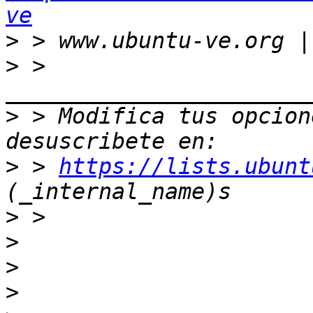
ve
>
>
 > 
>
 > Modifica tus opcione
>
 > 
https://lists.ubunt
>
>
>
>