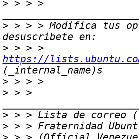
>
 > > > 
>
 > > > Modifica tus opc
>
 > > > 
https://lists.ubuntu.co
>
>
 > > 
>
>
>