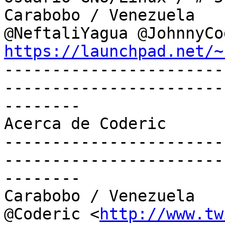
Carabobo / Venezuela

https://launchpad.net/~

----------------------
-----------------------
--------

Acerca de Coderic

-----------------------
-----------------------
--------

Carabobo / Venezuela

@Coderic <
http://www.tw