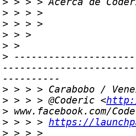
>
>
>
>
>
>
 ---------------------
-----------------------
>
>
 > > > @Coderic <
http:
>
>
 > > > 
https://launchp
>
 > > > 