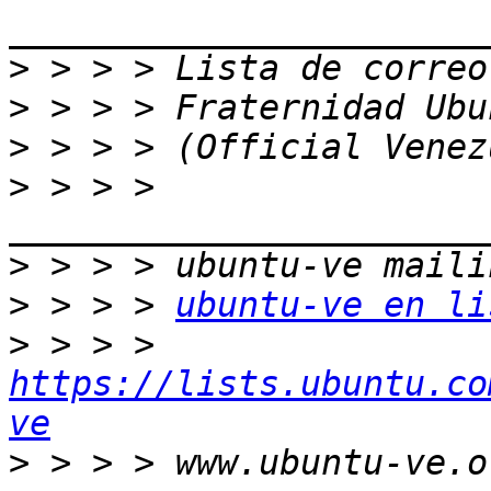
>
>
>
>
 > > > 
>
>
 > > > 
ubuntu-ve en li
>
 > > > 
https://lists.ubuntu.co
ve
>