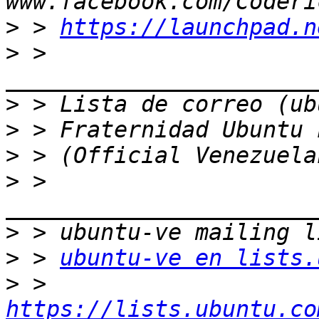
>
 > 
https://launchpad.n
>
 > 
>
>
>
>
 > 
>
>
 > 
ubuntu-ve en lists.
>
 > 
https://lists.ubuntu.co