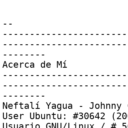
-- 

-----------------------
-----------------------
--------

Acerca de Mí

-----------------------
-----------------------
--------

Neftalí Yagua - Johnny 
User Ubuntu: #30642 (20
Usuario GNU/Linux / # 5