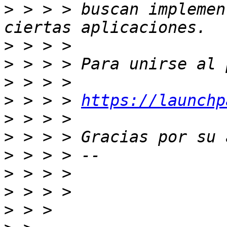
>
 > > > buscan implemen
>
>
>
>
 > > > 
https://launchp
>
>
>
>
>
>