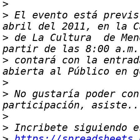
>
>
 El evento está previs
>
 de La Cultura  de Men
>
 contará con la entrad
>
>
 No gustaría poder con
>
>
>
https://spreadsheets.