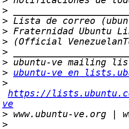
>
>
>
>
>
>
>
>
ubuntu-ve en lists.ub
>
https://lists.ubuntu.c
ve
>
>