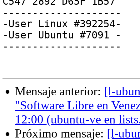
C547 2892 D65F 1B57

--------------------

-User Linux #392254-

-User Ubuntu #7091 -

--------------------

Mensaje anterior:
[l-ubun
"Software Libre en Venez
12:00 (ubuntu-ve en list
Próximo mensaje:
[l-ubu