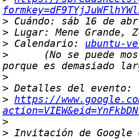
formkey=dF9TYjJuWFlhYWl
>
>
>
 Calendario: 
ubuntu-ve
>
      (No se puede mos
>
>
>
https://www.google.co
action=VIEW&eid=YnFkbDN
>
>