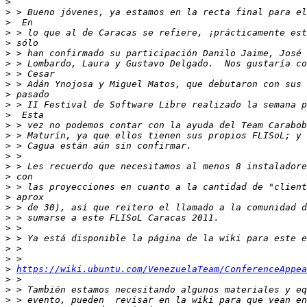
>
>
>
>
>
>
>
>
>
>
>
>
>
>
>
>
>
>
>
>
>
>
>
>
>
>
>
https://wiki.ubuntu.com/VenezuelaTeam/ConferenceAppea
>
>
>