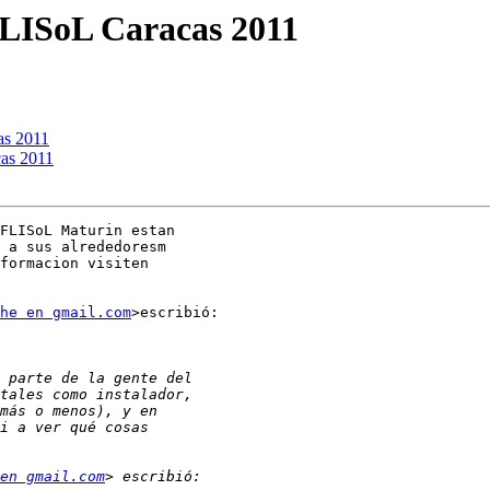
FLISoL Caracas 2011
as 2011
cas 2011
FLISoL Maturin estan

 a sus alrededoresm

formacion visiten

he en gmail.com
>escribió:

en gmail.com