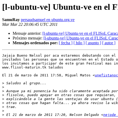
[l-ubuntu-ve] Ubuntu-ve en el 
SamuRay
persaudsamuel en ubuntu.org.ve
Mar Mar 22 20:06:45 UTC 2011
Mensaje anterior:
[l-ubuntu-ve] Ubuntu-ve en el FLISoL Carac
Próximo mensaje:
[l-ubuntu-ve] Ubuntu-ve en el FLISoL Cara
Mensajes ordenados por:
[ fecha ]
[ hilo ]
[ asunto ]
[ autor ]
Jajaja Bueno Nelsol por aca estaremos debutando con el 
invitados las personas que se encuentren en el Estado o
los invitamos a participar de este gran Festival mas in
www.flisol-maturin.tk Saludos

El 21 de marzo de 2011 17:58, Miguel Matos <
unefistanoc
>
>
>
>
>
>
>
>
>
 El 21 de marzo de 2011 17:20, Nelson Delgado <
nejode 