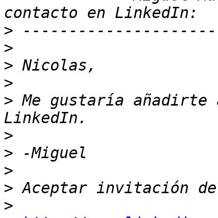
>
>
>
>
>
 Me gustaría añadirte 
>
>
>
>
>