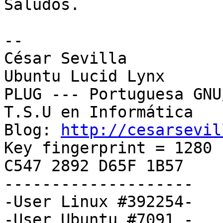
Saludos.

-- 

﻿César Sevilla

Ubuntu Lucid Lynx

PLUG --- Portuguesa GNU
T.S.U en Informática

Blog: 
http://cesarsevil
Key fingerprint = 1280 
C547 2892 D65F 1B57

--------------------

-User Linux #392254-

-User Ubuntu #7091 -
