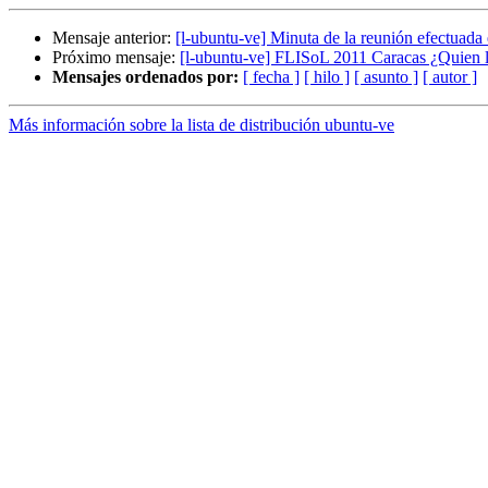
Mensaje anterior:
[l-ubuntu-ve] Minuta de la reunión efectuada 
Próximo mensaje:
[l-ubuntu-ve] FLISoL 2011 Caracas ¿Quien 
Mensajes ordenados por:
[ fecha ]
[ hilo ]
[ asunto ]
[ autor ]
Más información sobre la lista de distribución ubuntu-ve