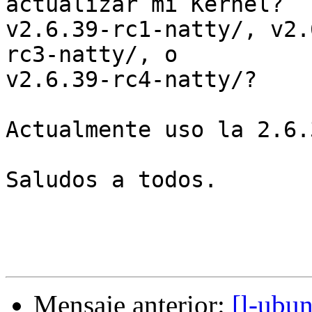
actualizar mi Kernel?

v2.6.39-rc1-natty/, v2.
rc3-natty/, o

v2.6.39-rc4-natty/?

Actualmente uso la 2.6.
Saludos a todos.

Mensaje anterior:
[l-ubu