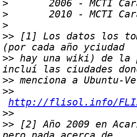
>
>
>
>>
 [1] Los datos los to
>>
 hay una wiki) de la 
>>
>>
http://flisol.info/FLI
>>
>>
 [2] Año 2009 en Acar