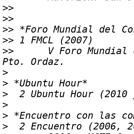
>>
>>
>>
>>
>>
 	V Foro Mundial del Conocimiento Libre - 
>
>
>
>
>
>