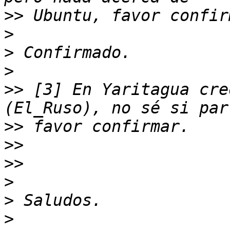
>>
>
>
>
>>
 [3] En Yaritagua cre
>>
>>
>>
>
>
>