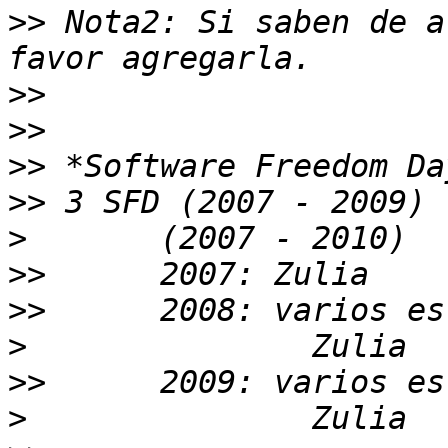
>>
 Nota2: Si saben de a
>>
>>
>>
>>
>
>>
>>
>
>>
>