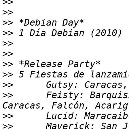
>>
>>
>>
>>
>>
>>
>>
>>
>>
>>
 	Feisty: Barquisimeto, Maracaibo, Maturin, 
>>
>>