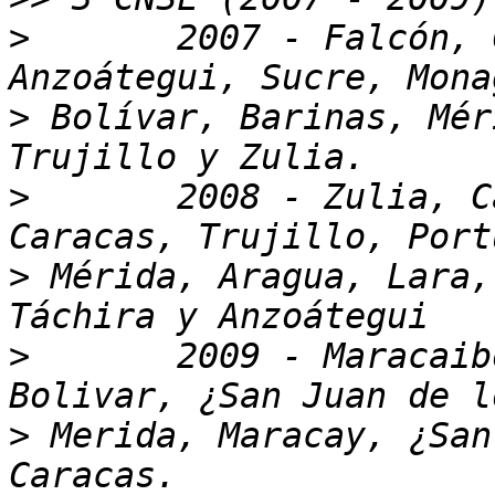
>
 	2007 - Falcón, Carabobo, Distrito Capital, 
>
 Bolívar, Barinas, Mér
>
	2008 - Zulia, Carabobo, Yaracuy, Gran 
>
 Mérida, Aragua, Lara,
>
 	2009 - Maracaibo, ¿Carupano?, Ciudad 
>
 Merida, Maracay, ¿San