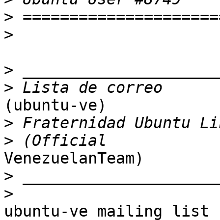
>
>
>
>
(ubuntu-ve)

>
>
VenezuelanTeam)

>
>
ubuntu-ve mailing list
