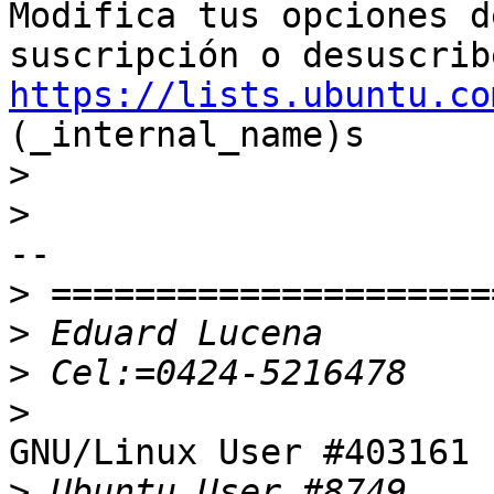
Modifica tus opciones de
https://lists.ubuntu.co
(_internal_name)s

>
>
-- 

>
>
>
>
GNU/Linux User #403161

>