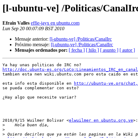
[l-ubuntu-ve] /Politicas/CanalIr
Efrain Valles
effie-jayx en ubuntu.com
Lun Sep 20 00:07:09 BST 2010
Mensaje anterior:
[l-ubuntu-ve] /Politicas/CanalIrc
Próximo mensaje:
[l-ubuntu-ve] /Politicas/CanalIrc
Mensajes ordenados por:
[ fecha ]
[ hilo ]
[ asunto ]
[ autor ]
http://doc.ubuntu-es.org/LoCo:Lineamientos_IRC_en_canal

tambien esta nen wiki.ubuntu.com pero esta caido en est
esta info esta disponible en 
http://ubuntu-ve.org/chat,
se pueda complementar con esto?

¿Hay algo que necesite variar?

2010/9/15 Wuilmer Bolivar <
elwuilmer en ubuntu.org.ve
>:

>
>
>