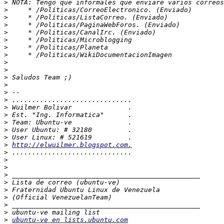
>
>
>
>
>
>
>
>
>
>
>
>
>
>
>
>
>
>
>
>
http://elwuilmer.blogspot.com.
>
>
>
>
>
>
>
>
>
>
ubuntu-ve en lists.ubuntu.com