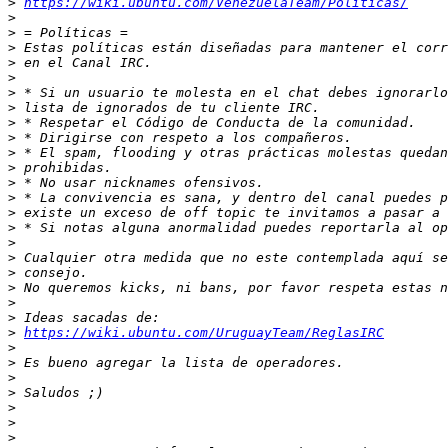
>
https://wiki.ubuntu.com/VenezuelaTeam/Politicas/
>
>
>
>
>
>
>
>
>
>
>
>
>
>
>
>
>
>
>
>
>
>
https://wiki.ubuntu.com/UruguayTeam/ReglasIRC
>
>
>
>
>
>
>