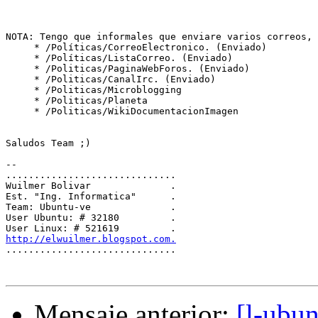
NOTA: Tengo que informales que enviare varios correos, 
     * /Políticas/CorreoElectronico. (Enviado)

     * /Políticas/ListaCorreo. (Enviado)

     * /Politicas/PaginaWebForos. (Enviado)

     * /Politicas/CanalIrc. (Enviado)

     * /Politicas/Microblogging

     * /Politicas/Planeta

     * /Politicas/WikiDocumentacionImagen

Saludos Team ;)

-- 

..............................

Wuilmer Bolivar              .

Est. "Ing. Informatica"      .

Team: Ubuntu-ve              .

User Ubuntu: # 32180         .

http://elwuilmer.blogspot.com.

..............................

Mensaje anterior:
[l-ubun