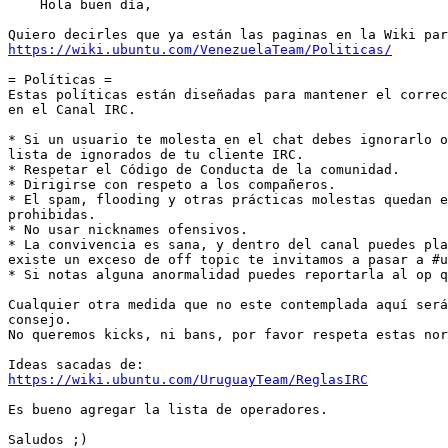
    Hola buen día,

https://wiki.ubuntu.com/VenezuelaTeam/Politicas/
= Políticas =

Estas políticas están diseñadas para mantener el correc
en el Canal IRC.

* Si un usuario te molesta en el chat debes ignorarlo o
lista de ignorados de tu cliente IRC.

* Respetar el Código de Conducta de la comunidad.

* Dirigirse con respeto a los compañeros.

* El spam, flooding y otras prácticas molestas quedan e
prohibidas.

* No usar nicknames ofensivos.

* La convivencia es sana, y dentro del canal puedes pla
existe un exceso de off topic te invitamos a pasar a #u
* Si notas alguna anormalidad puedes reportarla al op q
Cualquier otra medida que no este contemplada aquí será
consejo.

No queremos kicks, ni bans, por favor respeta estas nor
https://wiki.ubuntu.com/UruguayTeam/ReglasIRC
Es bueno agregar la lista de operadores.

Saludos ;)
