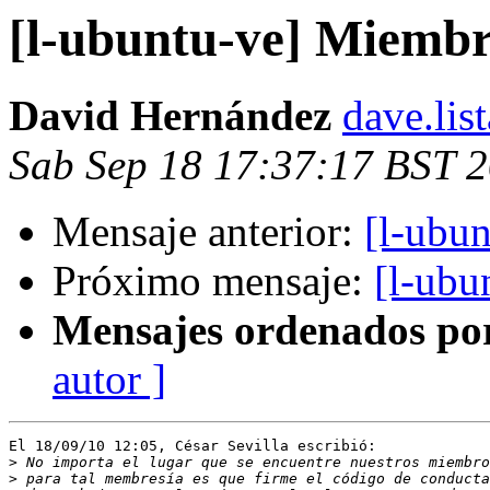
[l-ubuntu-ve] Miemb
David Hernández
dave.lis
Sab Sep 18 17:37:17 BST 
Mensaje anterior:
[l-ubu
Próximo mensaje:
[l-ubu
Mensajes ordenados po
autor ]
El 18/09/10 12:05, César Sevilla escribió:

>
>