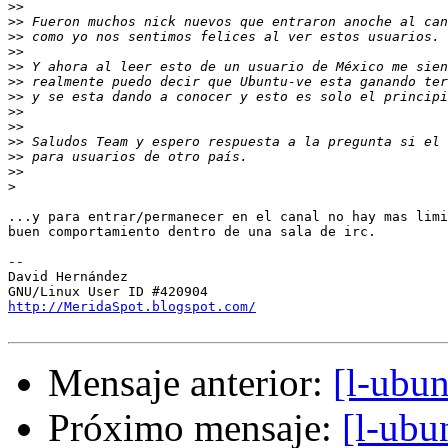
>>
>>
>>
>>
>>
>>
>>
>>
>>
>>
>>
>>
>
...y para entrar/permanecer en el canal no hay mas limi
buen comportamiento dentro de una sala de irc.

-- 

David Hernández

http://MeridaSpot.blogspot.com/
Mensaje anterior:
[l-ubu
Próximo mensaje:
[l-ubu