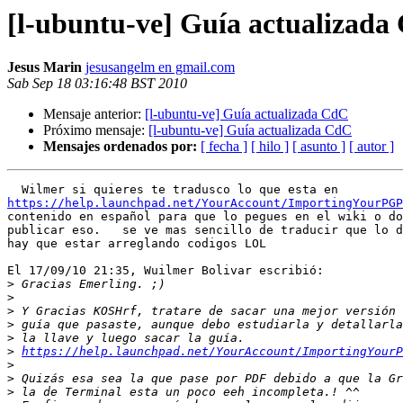
[l-ubuntu-ve] Guía actualizada
Jesus Marin
jesusangelm en gmail.com
Sab Sep 18 03:16:48 BST 2010
Mensaje anterior:
[l-ubuntu-ve] Guía actualizada CdC
Próximo mensaje:
[l-ubuntu-ve] Guía actualizada CdC
Mensajes ordenados por:
[ fecha ]
[ hilo ]
[ asunto ]
[ autor ]
https://help.launchpad.net/YourAccount/ImportingYourPGP
contenido en español para que lo pegues en el wiki o do
publicar eso.   se ve mas sencillo de traducir que lo d
hay que estar arreglando codigos LOL

El 17/09/10 21:35, Wuilmer Bolivar escribió:

>
>
>
>
>
>
https://help.launchpad.net/YourAccount/ImportingYourP
>
>
>