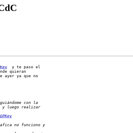
 CdC
Key
  y te paso el 

nde quieran 

e ayer ya que no 

GPKey