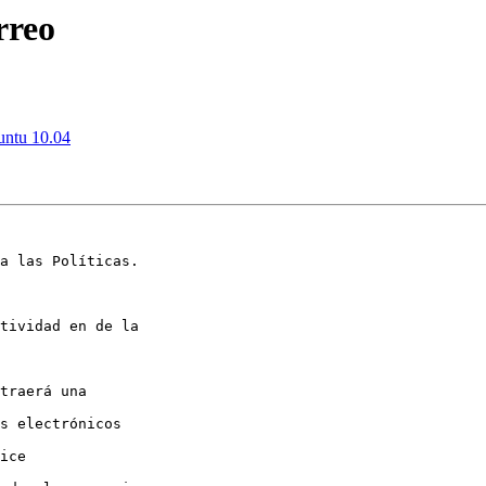
rreo
untu 10.04
tividad en de la 

traerá una 

s electrónicos 

ice 
