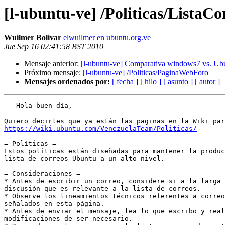
[l-ubuntu-ve] /Politicas/ListaCo
Wuilmer Bolivar
elwuilmer en ubuntu.org.ve
Jue Sep 16 02:41:58 BST 2010
Mensaje anterior:
[l-ubuntu-ve] Comparativa windows7 vs. Ub
Próximo mensaje:
[l-ubuntu-ve] /Politicas/PaginaWebForo
Mensajes ordenados por:
[ fecha ]
[ hilo ]
[ asunto ]
[ autor ]
   Hola buen día,

https://wiki.ubuntu.com/VenezuelaTeam/Politicas/
= Políticas =

Estos políticas están diseñadas para mantener la produc
lista de correos Ubuntu a un alto nivel.

= Consideraciones =

* Antes de escribir un correo, considere si a la larga 
discusión que es relevante a la lista de correos.

* Observe los lineamientos técnicos referentes a correo
señalados en esta página.

* Antes de enviar el mensaje, lea lo que escribo y real
modificaciones de ser necesario.
