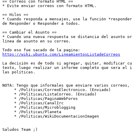
== Correos con formato HTML ==

* Evite enviar correos con formato HTML.

== Hilos ==

* Cuando responda a mensajes, use la función *responder
de Responder o Responder a todos.

== Cambiar el Asunto ==

* Cuando una nueva respuesta se distancia del asunto or
línea de asunto en su correo.

https://wiki.ubuntu.com/LineamientosListadeCorreos
La decisión es de todo si agregar, quitar, modificar cu
texto, luego realizar un informe completo que sera el i
las políticas.

NOTA: Tengo que informales que enviare varios correos, 
     * /Políticas/CorreoElectronico. (Enviado)

     * /Políticas/ListaCorreo. (Enviado)

     * /Politicas/PaginaWebForos

     * /Politicas/CanalIrc

     * /Politicas/Microblogging

     * /Politicas/Planeta

     * /Politicas/WikiDocumentacionImagen

Saludos Team ;)
