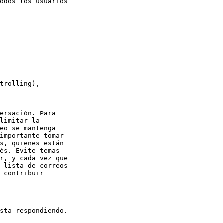
odos los usuarios 

trolling), 

ersación. Para 

limitar la 

eo se mantenga 

importante tomar 

s, quienes están 

és. Evite temas 

r, y cada vez que 

 lista de correos 

 contribuir 

sta respondiendo.
