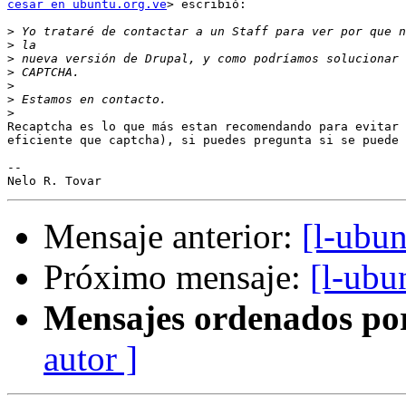
cesar en ubuntu.org.ve
> escribió:

>
>
>
>
>
>
>
Recaptcha es lo que más estan recomendando para evitar 
eficiente que captcha), si puedes pregunta si se puede 
-- 

Mensaje anterior:
[l-ubu
Próximo mensaje:
[l-ubu
Mensajes ordenados po
autor ]