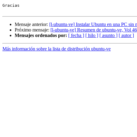
Gracias

Mensaje anterior:
[l-ubuntu-ve] Instalar Ubuntu en una PC sin 
Próximo mensaje:
[l-ubuntu-ve] Resumen de ubuntu-ve, Vol 46
Mensajes ordenados por:
[ fecha ]
[ hilo ]
[ asunto ]
[ autor ]
Más información sobre la lista de distribución ubuntu-ve