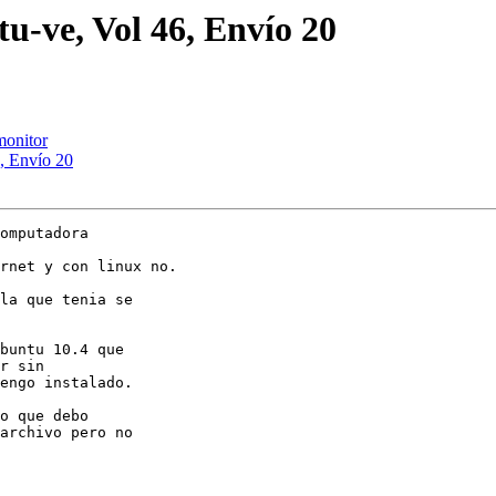
u-ve, Vol 46, Envío 20
monitor
, Envío 20
omputadora

rnet y con linux no.

la que tenia se

buntu 10.4 que

r sin

engo instalado.

o que debo

archivo pero no
