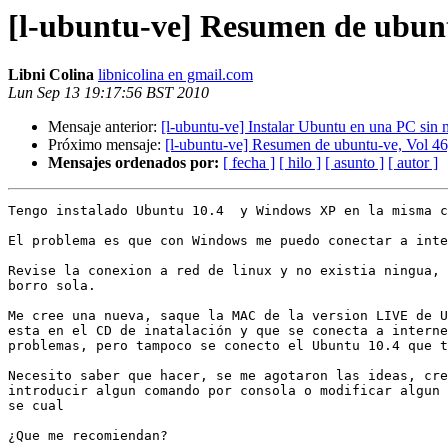
[l-ubuntu-ve] Resumen de ubunt
Libni Colina
libnicolina en gmail.com
Lun Sep 13 19:17:56 BST 2010
Mensaje anterior:
[l-ubuntu-ve] Instalar Ubuntu en una PC sin 
Próximo mensaje:
[l-ubuntu-ve] Resumen de ubuntu-ve, Vol 46
Mensajes ordenados por:
[ fecha ]
[ hilo ]
[ asunto ]
[ autor ]
Tengo instalado Ubuntu 10.4  y Windows XP en la misma c
El problema es que con Windows me puedo conectar a inte
Revise la conexion a red de linux y no existia ningua, 
borro sola.

Me cree una nueva, saque la MAC de la version LIVE de U
esta en el CD de inatalación y que se conecta a interne
problemas, pero tampoco se conecto el Ubuntu 10.4 que t
Necesito saber que hacer, se me agotaron las ideas, cre
introducir algun comando por consola o modificar algun 
se cual

¿Que me recomiendan?
