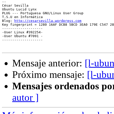
-- 

﻿César Sevilla

Ubuntu Lucid Lynx

PLUG --- Portuguesa GNU/Linux User Group

T.S.U en Informática

Blog: 
http://cesarsevilla.wordpress.com
Key fingerprint = 1280 16AF DCB8 5BCD 3EA0 179E C547 28
--------------------

-User Linux #392254-

-User Ubuntu #7091 -

--------------------

Mensaje anterior:
[l-ubu
Próximo mensaje:
[l-ubu
Mensajes ordenados po
autor ]