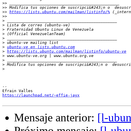
>>
>>
>>
https://lists.ubuntu.com/mailman/listinfo/%
>>
>
>
>
>
>
>
>
ubuntu-ve en lists.ubuntu.com
>
https://lists.ubuntu.com/mailman/listinfo/ubuntu-ve
>
>
>
 Modifica tus opciones de suscripci&#243;n o  desuscri
>
-- 

https://launchpad.net/~effie-jayx
Mensaje anterior:
[l-ubu
Próximo mensaje:
[l-ubu