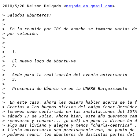
2010/5/20 Nelson Delgado <
nejode en gmail.com
>

>
>
>
>
>
>
>
>
>
>
>
>
>
>
>
>
>
>
>
>
>
>
>
>
>
>
>