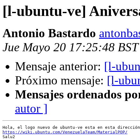
[l-ubuntu-ve] Aniver
Antonio Bastardo
antonba
Jue Mayo 20 17:25:48 BST
Mensaje anterior:
[l-ubu
Próximo mensaje:
[l-ubu
Mensajes ordenados po
autor ]
https://wiki.ubuntu.com/VenezuelaTeam/MaterialPOP/

Salu2
