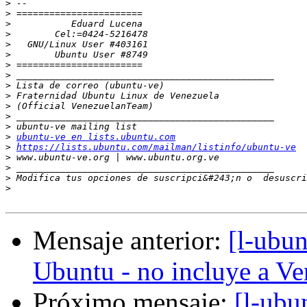
>
>
>
>
>
>
>
>
>
>
>
>
>
>
ubuntu-ve en lists.ubuntu.com
>
https://lists.ubuntu.com/mailman/listinfo/ubuntu-ve
>
>
>
 Modifica tus opciones de suscripci&#243;n o  desuscri
>
Mensaje anterior:
[l-ubun
Ubuntu - no incluye a Ve
Próximo mensaje:
[l-ubu