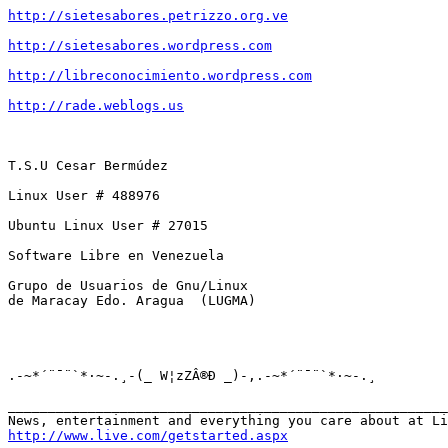
http://sietesabores.petrizzo.org.ve
http://sietesabores.wordpress.com
http://libreconocimiento.wordpress.com
http://rade.weblogs.us
T.S.U Cesar Bermúdez

Linux User # 488976

Ubuntu Linux User # 27015

Software Libre en Venezuela

Grupo de Usuarios de Gnu/Linux 

de Maracay Edo. Aragua  (LUGMA)

.-~*´¨¯¨`*·~-.¸-(_ W¦zZÂ®Ð _)-,.-~*´¨¯¨`*·~-.¸

_______________________________________________________
http://www.live.com/getstarted.aspx