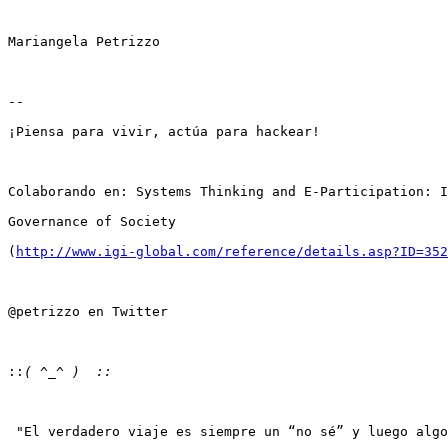
Mariangela Petrizzo

--

¡Piensa para vivir, actúa para hackear!

Colaborando en: Systems Thinking and E-Participation: I
Governance of Society

(
http://www.igi-global.com/reference/details.asp?ID=352
@petrizzo en Twitter

::
 "El verdadero viaje es siempre un “no sé” y luego algo